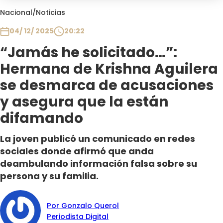
Club De La Comedia
Nacional
/
Noticias
Contigo en Directo
04/ 12/ 2025
20:22
Plan Perfecto
“Jamás he solicitado…”:
El Tiempo
Hermana de Krishna Aguilera
Sabingo
Todos Los Programas
se desmarca de acusaciones
y asegura que la están
difamando
La joven publicó un comunicado en redes
sociales donde afirmó que anda
deambulando información falsa sobre su
persona y su familia.
Por Gonzalo Querol
Periodista Digital