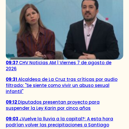
09:37
CHV Noticias AM | Viernes 7 de agosto de
2026
09:31
Alcaldesa de La Cruz tras críticas por audio
filtrado: "Se siente como vivir un abuso sexual
infantil"
09:12
Diputados presentan proyecto para
suspender la Ley Karin por cinco años
09:03
¿Vuelve la lluvia a la capital?: A esta hora
podrían volver las precipitaciones a Santiago