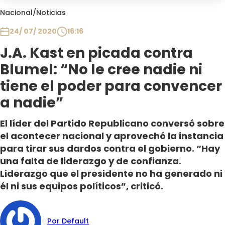
Club De La Comedia
Nacional
/
Noticias
Contigo en Directo
24/ 07/ 2020
16:16
Plan Perfecto
J.A. Kast en picada contra
El Tiempo
Blumel: “No le cree nadie ni
Sabingo
Todos Los Programas
tiene el poder para convencer
a nadie”
El líder del Partido Republicano conversó sobre
el acontecer nacional y aprovechó la instancia
para tirar sus dardos contra el gobierno. “Hay
una falta de liderazgo y de confianza.
Liderazgo que el presidente no ha generado ni
él ni sus equipos políticos”, criticó.
Por Default