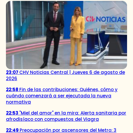
23:07
CHV Noticias Central | Jueves 6 de agosto de
2026
22:58
Fin de las contribuciones: Quiénes, cómo y
cuándo comenzará a ser ejecutada la nueva
normativa
22:53
"Miel del amor" en la mira: Alerta sanitaria por
afrodisíaco con compuestos del Viagra
22:49
Preocupación por ascensores del Metro: 3