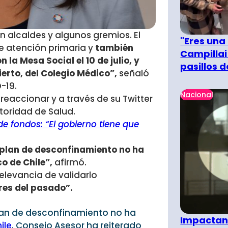
n alcaldes y algunos gremios. El
"Eres una
de atención primaria y
también
Campillai
la Mesa Social el 10 de julio, y
pasillos 
erto, del Colegio Médico”,
señaló
-19.
Nacional
 reaccionar y a través de su Twitter
toridad de Salud.
de fondos: “El gobierno tiene que
l plan de desconfinamiento no ha
o de Chile”,
afirmó.
relevancia de validarlo
res del pasado”.
Plan de desconfinamiento no ha
Impactant
ile
. Consejo Asesor ha reiterado