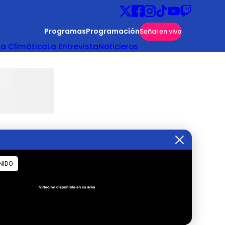
Programas
Programación
Señal en vivo
ta Climática
La Entrevista
Noticieros