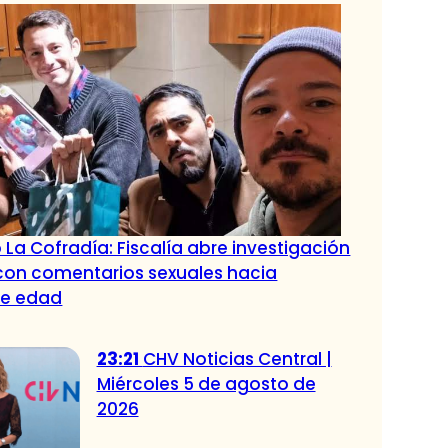
 La Cofradía: Fiscalía abre investigación
con comentarios sexuales hacia
de edad
23:21
CHV Noticias Central |
Miércoles 5 de agosto de
2026