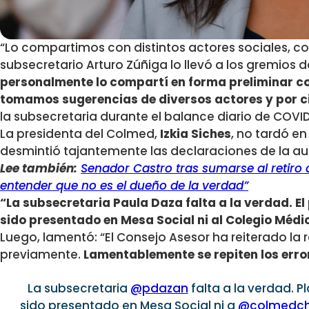
“Lo compartimos con distintos actores sociales, co
subsecretario Arturo Zúñiga lo llevó a los gremios 
personalmente lo compartí en forma preliminar con 
tomamos sugerencias de diversos actores y por ci
la subsecretaria durante el balance diario de COVID
La presidenta del Colmed,
Izkia Siches
, no tardó en
desmintió tajantemente las declaraciones de la au
Lee también:
Senador Castro tras sumarse al retiro 
entender que no es el dueño de la verdad”
“La subsecretaria Paula Daza falta a la verdad. E
sido presentado en Mesa Social ni al Colegio Médic
Luego, lamentó: “El Consejo Asesor ha reiterado la 
previamente.
Lamentablemente se repiten los erro
La subsecretaria
@pdazan
falta a la verdad. 
sido presentado en Mesa Social ni a
@colmedch