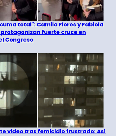
 cuma total": Camila Flores y Fabiola
 protagonizan fuerte cruce en
del Congreso
e video tras femicidio frustrado: Así