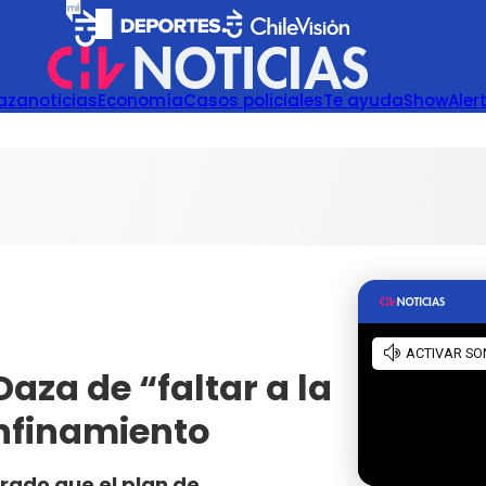
azanoticias
Economía
Casos policiales
Te ayuda
Show
Aler
Daza de “faltar a la
nfinamiento
rado que el plan de