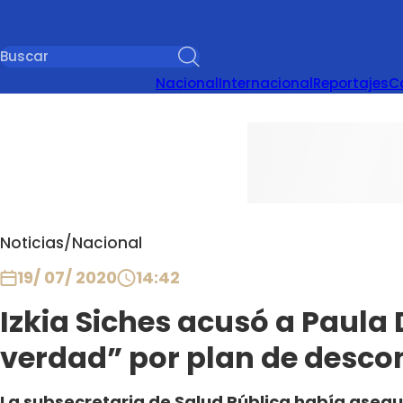
Nacional
Internacional
Reportajes
C
Noticias
/
Nacional
19/ 07/ 2020
14:42
Izkia Siches acusó a Paula 
verdad” por plan de desco
La subsecretaria de Salud Pública había asegu