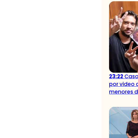
23:22
Caso
por video 
menores 