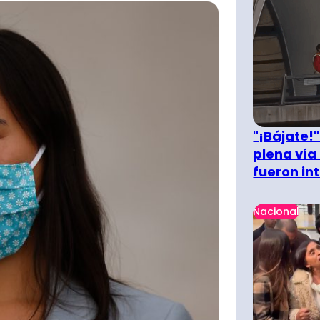
"¡Bájate!
plena vía 
fueron in
Nacional