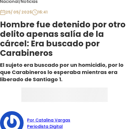
Nacional
/
Noticias
Club De La Comedia
Contigo en Directo
25/ 05/ 2026
16:41
Plan Perfecto
Hombre fue detenido por otro
El Tiempo
delito apenas salía de la
Sabingo
cárcel: Era buscado por
Todos Los Programas
Carabineros
El sujeto era buscado por un homicidio, por lo
que Carabineros lo esperaba mientras era
liberado de Santiago 1.
Por Catalina Vargas
Periodista Digital