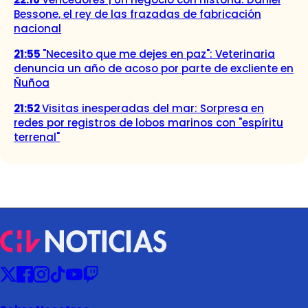
Bessone, el rey de las frazadas de fabricación
nacional
21:55
"Necesito que me dejes en paz": Veterinaria
denuncia un año de acoso por parte de excliente en
Ñuñoa
21:52
Visitas inesperadas del mar: Sorpresa en
redes por registros de lobos marinos con "espíritu
terrenal"