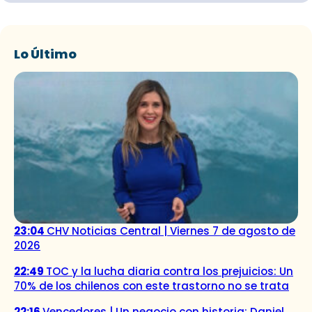
Lo Último
23:04
CHV Noticias Central | Viernes 7 de agosto de
2026
22:49
TOC y la lucha diaria contra los prejuicios: Un
70% de los chilenos con este trastorno no se trata
22:16
Vencedores | Un negocio con historia: Daniel