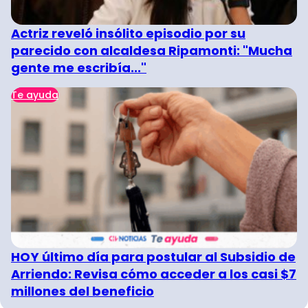
Actriz reveló insólito episodio por su
parecido con alcaldesa Ripamonti: "Mucha
gente me escribía..."
Te ayuda
HOY último día para postular al Subsidio de
Arriendo: Revisa cómo acceder a los casi $7
millones del beneficio