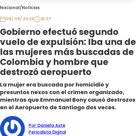
Club De La Comedia
Nacional
/
Noticias
Contigo en Directo
08/ 05/ 2026
16:37
Plan Perfecto
Gobierno efectuó segundo
El Tiempo
vuelo de expulsión: Iba una de
Sabingo
Todos Los Programas
las mujeres más buscadas de
Colombia y hombre que
destrozó aeropuerto
La mujer era buscada por homicidio y
presuntos nexos con el crimen organizado,
mientras que Emmanuel Bony causó destrozos
en el Aeropuerto de Santiago dos veces.
Por Daniela Aste
Periodista Digital