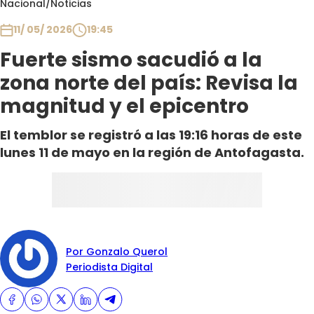
Nacional
/
Noticias
Club De La Comedia
Contigo en Directo
11/ 05/ 2026
19:45
Plan Perfecto
Fuerte sismo sacudió a la
El Tiempo
zona norte del país: Revisa la
Sabingo
magnitud y el epicentro
Todos Los Programas
El temblor se registró a las 19:16 horas de este
lunes 11 de mayo en la región de Antofagasta.
Por Gonzalo Querol
Periodista Digital