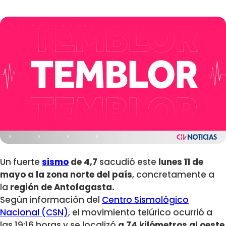
Un fuerte
sismo
de 4,7
sacudió este
lunes 11 de
mayo a la zona norte del país
, concretamente a
la
región de Antofagasta.
Según información del
Centro Sismológico
Nacional (CSN)
, el movimiento telúrico ocurrió a
las 19:16 horas y se localizó
a 74 kilómetros al oeste