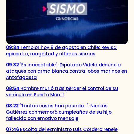
09:34
Temblor hoy 9 de agosto en Chile: Revisa
epicentro, magnitud y últimos sismos
09:32
"Es inaceptable": Diputado Videla denuncia
ataques con arma blanca contra lobos marinos en
Antofagasta
08:54
Hombre murió tras perder el control de su
vehículo en Puerto Montt
08:22
"Tantas cosas han pasado...": Nicolás
Gutiérrez conmemoró cumpleaños de su hijo
fallecido con emotivo mensaje
07:46
Escolta del exministro Luis Cordero repele