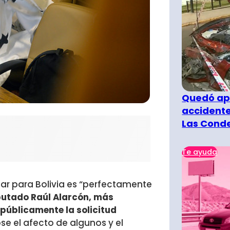
Quedó ape
accidente
Las Cond
Te ayuda
ar para Bolivia es “perfectamente
iputado Raúl Alarcón, más
públicamente la solicitud
se el afecto de algunos y el