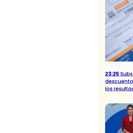
23:25
Subsi
descuento
los result