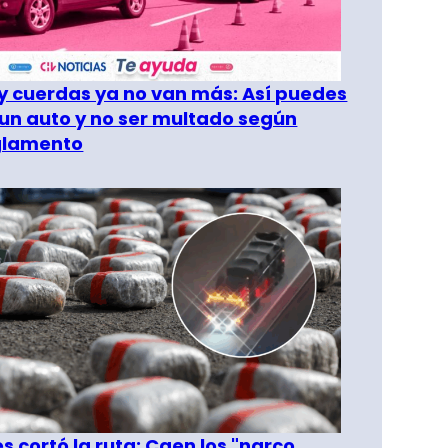
 cuerdas ya no van más: Así puedes
un auto y no ser multado según
glamento
les cortó la ruta: Caen los "narco