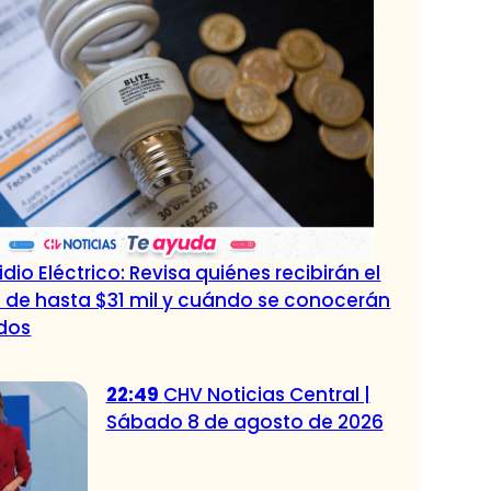
dio Eléctrico: Revisa quiénes recibirán el
 de hasta $31 mil y cuándo se conocerán
ados
22:49
CHV Noticias Central |
Sábado 8 de agosto de 2026