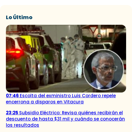
Lo Último
07:46
Escolta del exministro Luis Cordero repele
encerrona a disparos en Vitacura
23:25
Subsidio Eléctrico: Revisa quiénes recibirán el
descuento de hasta $31 mil y cuándo se conocerán
los resultados