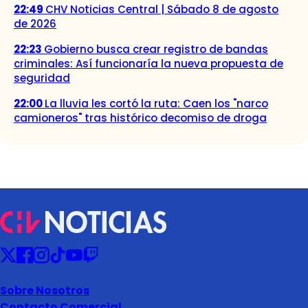
22:49
CHV Noticias Central | Sábado 8 de agosto
de 2026
22:23
Gobierno busca crear registro de bandas
criminales: Así funcionaría la nueva propuesta de
seguridad
22:00
La lluvia les cortó la ruta: Caen los "narco
camioneros" tras histórico decomiso de droga
Sobre Nosotros
Contacto Comercial