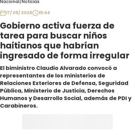
Nacional
/
Noticias
Club De La Comedia
Contigo en Directo
17/ 06/ 2026
19:44
Plan Perfecto
Gobierno activa fuerza de
El Tiempo
tarea para buscar niños
Sabingo
haitianos que habrían
Todos Los Programas
ingresado de forma irregular
El biministro Claudio Alvarado convocó a
representantes de los ministerios de
Relaciones Exteriores de Defensa, Seguridad
Pública, Ministerio de Justicia, Derechos
Humanos y Desarrollo Social, además de PDI y
Carabineros.