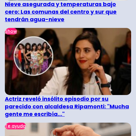
Nieve asegurada y temperaturas bajo
cero: Las comunas del centro y sur que
tendrán agua-nieve
Show
Actriz reveló insólito episodio por su
parecido con alcaldesa Ripamonti: "Mucha
gente me escribía..."
Te ayuda