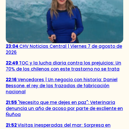
23:04
CHV Noticias Central | Viernes 7 de agosto de
2026
22:49
TOC y la lucha diaria contra los prejuicios: Un
70% de los chilenos con este trastorno no se trata
22:16
Vencedores | Un negocio con historia: Daniel
Bessone, el rey de las frazadas de fabricación
nacional
21:55
"Necesito que me dejes en paz": Veterinaria
denuncia un año de acoso por parte de excliente en
Ñuñoa
21:52
Visitas inesperadas del mar: Sorpresa en