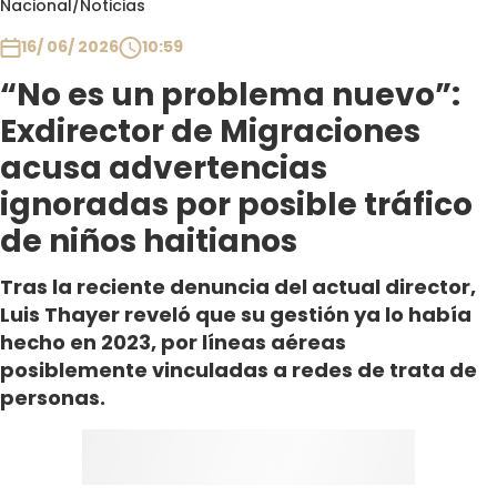
Nacional
/
Noticias
Club De La Comedia
Contigo en Directo
16/ 06/ 2026
10:59
Plan Perfecto
“No es un problema nuevo”:
El Tiempo
Exdirector de Migraciones
Sabingo
acusa advertencias
Todos Los Programas
ignoradas por posible tráfico
de niños haitianos
Tras la reciente denuncia del actual director,
Luis Thayer reveló que su gestión ya lo había
hecho en 2023, por líneas aéreas
posiblemente vinculadas a redes de trata de
personas.