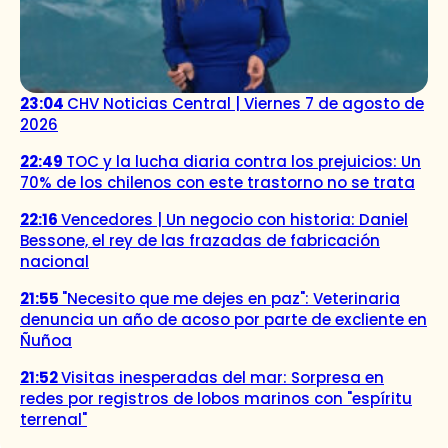
23:04
CHV Noticias Central | Viernes 7 de agosto de
2026
22:49
TOC y la lucha diaria contra los prejuicios: Un
70% de los chilenos con este trastorno no se trata
22:16
Vencedores | Un negocio con historia: Daniel
Bessone, el rey de las frazadas de fabricación
nacional
21:55
"Necesito que me dejes en paz": Veterinaria
denuncia un año de acoso por parte de excliente en
Ñuñoa
21:52
Visitas inesperadas del mar: Sorpresa en
redes por registros de lobos marinos con "espíritu
terrenal"