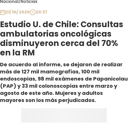
Nacional
/
Noticias
Club De La Comedia
Contigo en Directo
21/ 10/ 2020
20:37
Plan Perfecto
Estudio U. de Chile: Consultas
El Tiempo
ambulatorias oncológicas
Sabingo
disminuyeron cerca del 70%
Todos Los Programas
en la RM
De acuerdo al informe, se dejaron de realizar
más de 127 mil mamografías, 100 mil
endoscopias, 98 mil exámenes de Papanicolau
(PAP) y 33 mil colonoscopias entre marzo y
agosto de este año. Mujeres y adultos
mayores son los más perjudicados.