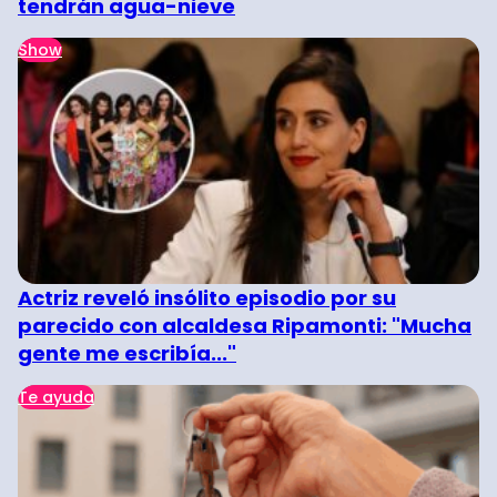
tendrán agua-nieve
Show
Actriz reveló insólito episodio por su
parecido con alcaldesa Ripamonti: "Mucha
gente me escribía..."
Te ayuda