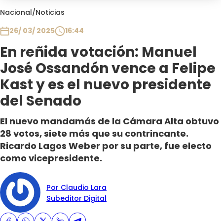
Club De La Comedia
Nacional
/
Noticias
Contigo en Directo
26/ 03/ 2025
16:44
Plan Perfecto
En reñida votación: Manuel
El Tiempo
José Ossandón vence a Felipe
Sabingo
Todos Los Programas
Kast y es el nuevo presidente
del Senado
El nuevo mandamás de la Cámara Alta obtuvo
28 votos, siete más que su contrincante.
Ricardo Lagos Weber por su parte, fue electo
como vicepresidente.
Por Claudio Lara
Subeditor Digital