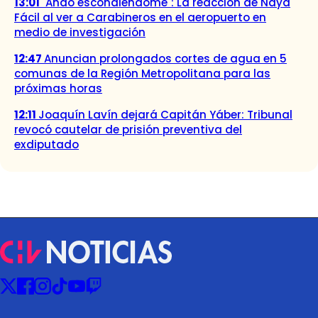
13:01
"Ando escondiéndome": La reacción de Naya
Fácil al ver a Carabineros en el aeropuerto en
medio de investigación
12:47
Anuncian prolongados cortes de agua en 5
comunas de la Región Metropolitana para las
próximas horas
12:11
Joaquín Lavín dejará Capitán Yáber: Tribunal
revocó cautelar de prisión preventiva del
exdiputado