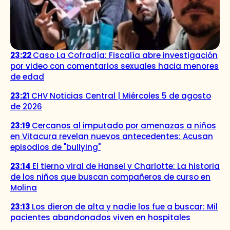
23:22
Caso La Cofradía: Fiscalía abre investigación
por video con comentarios sexuales hacia menores
de edad
23:21
CHV Noticias Central | Miércoles 5 de agosto
de 2026
23:19
Cercanos al imputado por amenazas a niños
en Vitacura revelan nuevos antecedentes: Acusan
episodios de "bullying"
23:14
El tierno viral de Hansel y Charlotte: La historia
de los niños que buscan compañeros de curso en
Molina
23:13
Los dieron de alta y nadie los fue a buscar: Mil
pacientes abandonados viven en hospitales