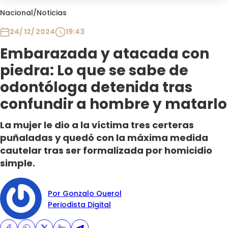
Club De La Comedia
Nacional
/
Noticias
Contigo en Directo
24/ 12/ 2024
19:43
Plan Perfecto
Embarazada y atacada con
El Tiempo
piedra: Lo que se sabe de
Sabingo
Todos Los Programas
odontóloga detenida tras
confundir a hombre y matarlo
La mujer le dio a la víctima tres certeras
puñaladas y quedó con la máxima medida
cautelar tras ser formalizada por homicidio
simple.
Por Gonzalo Querol
Periodista Digital