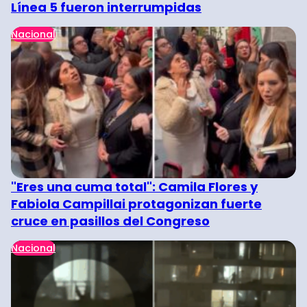
Línea 5 fueron interrumpidas
Nacional
"Eres una cuma total": Camila Flores y
Fabiola Campillai protagonizan fuerte
cruce en pasillos del Congreso
Nacional