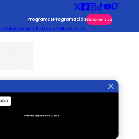
Programas
Programación
Señal en vivo
ta Climática
La Entrevista
Noticieros