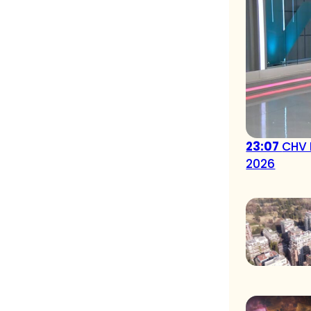
23:07
CHV 
2026