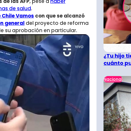
s de las AFP
, pese a
haber
mas de salud
.
e Chile Vamos
con que se alcanzó
n general
del proyecto de reforma
de su aprobación en particular.
¿Tu hijo 
cuánto pu
Nacional