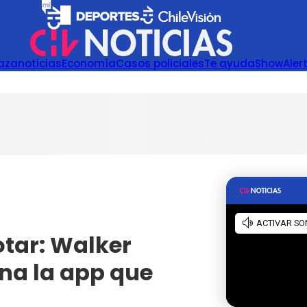
azanoticias
Economía
Casos policiales
Te ayuda
Show
Aler
otar: Walker
na la app que