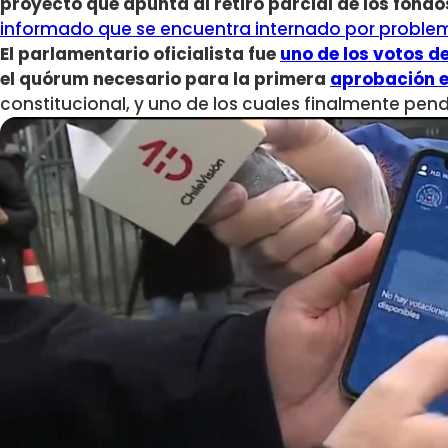
proyecto que apunta al retiro parcial de los fondo
informado que se encuentra internado por proble
El parlamentario oficialista fue
uno de los votos d
el quórum necesario para la primera
aprobación e
constitucional, y uno de los cuales finalmente pen