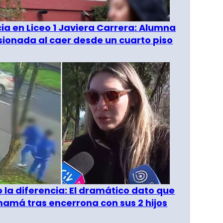
a en Liceo 1 Javiera Carrera: Alumna
esionada al caer desde un cuarto piso
o la diferencia: El dramático dato que
amá tras encerrona con sus 2 hijos