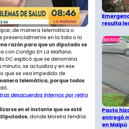
Emergenci
resulta l
cipar, de manera telemática o
 presencialmente en la Sala o lo
Nacional
na razón para que un diputado se
sta con
Contigo En La Mañana
.
utado DC explicó que se denomina
n minuto, se actualiza y en ese
do que se vea impedido de
 manera telemática, porque todos
aló.
tras desacuerdos internos por retiro
lizarse en el instante que se esté
Pacto hiz
 Diputados
, donde Moreira tendría
entregó m
en Maipú