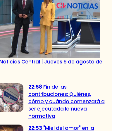
Noticias Central | Jueves 6 de agosto de
22:58
Fin de las
contribuciones: Quiénes,
cómo y cuándo comenzará a
ser ejecutada la nueva
normativa
22:53
"Miel del amor" en la