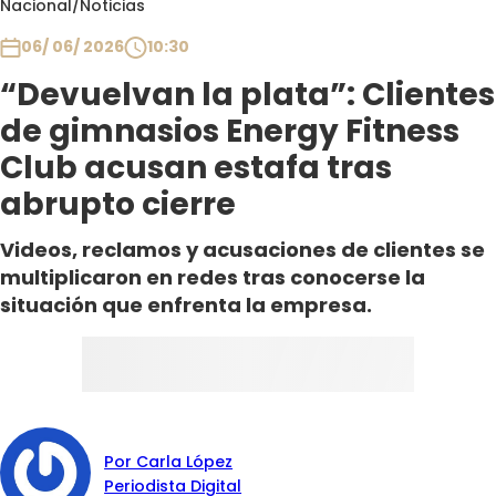
Nacional
/
Noticias
Club De La Comedia
Contigo en Directo
06/ 06/ 2026
10:30
Plan Perfecto
“Devuelvan la plata”: Clientes
El Tiempo
de gimnasios Energy Fitness
Sabingo
Club acusan estafa tras
Todos Los Programas
abrupto cierre
Videos, reclamos y acusaciones de clientes se
multiplicaron en redes tras conocerse la
situación que enfrenta la empresa.
Por Carla López
Periodista Digital