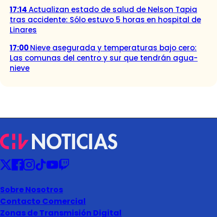
17:14
Actualizan estado de salud de Nelson Tapia
tras accidente: Sólo estuvo 5 horas en hospital de
Linares
17:00
Nieve asegurada y temperaturas bajo cero:
Las comunas del centro y sur que tendrán agua-
nieve
Sobre Nosotros
Contacto Comercial
Zonas de Transmisión Digital