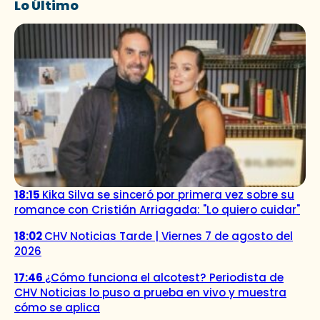
Lo Último
18:15
Kika Silva se sinceró por primera vez sobre su
romance con Cristián Arriagada: "Lo quiero cuidar"
18:02
CHV Noticias Tarde | Viernes 7 de agosto del
2026
17:46
¿Cómo funciona el alcotest? Periodista de
CHV Noticias lo puso a prueba en vivo y muestra
cómo se aplica