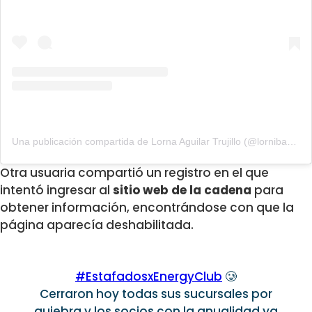
Una publicación compartida de Lorna Aguilar Trujillo (@lornibaby)
Otra usuaria compartió un registro en el que
intentó ingresar al
sitio web de la cadena
para
obtener información, encontrándose con que la
página aparecía deshabilitada.
#EstafadosxEnergyClub
🥲
Cerraron hoy todas sus sucursales por
quiebra y los socios con la anualidad ya