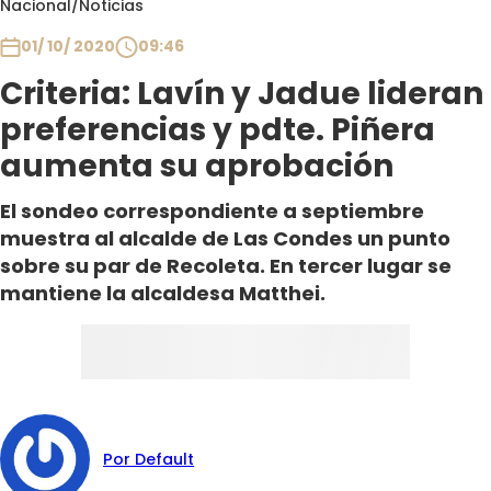
Nacional
/
Noticias
Club De La Comedia
Contigo en Directo
01/ 10/ 2020
09:46
Plan Perfecto
Criteria: Lavín y Jadue lideran
El Tiempo
preferencias y pdte. Piñera
Sabingo
aumenta su aprobación
Todos Los Programas
El sondeo correspondiente a septiembre
muestra al alcalde de Las Condes un punto
sobre su par de Recoleta. En tercer lugar se
mantiene la alcaldesa Matthei.
Por Default