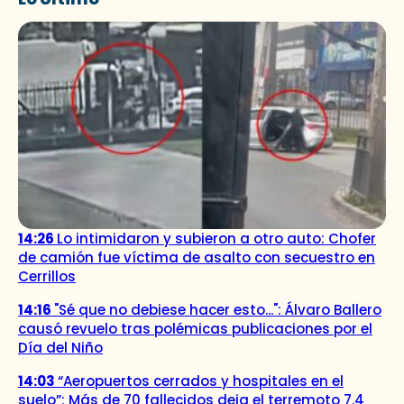
14:26
Lo intimidaron y subieron a otro auto: Chofer
de camión fue víctima de asalto con secuestro en
Cerrillos
14:16
"Sé que no debiese hacer esto...": Álvaro Ballero
causó revuelo tras polémicas publicaciones por el
Día del Niño
14:03
“Aeropuertos cerrados y hospitales en el
suelo”: Más de 70 fallecidos deja el terremoto 7.4