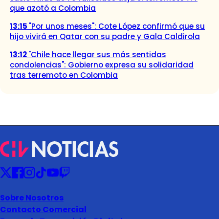
que azotó a Colombia
13:15
"Por unos meses": Cote López confirmó que su
hijo vivirá en Qatar con su padre y Gala Caldirola
13:12
"Chile hace llegar sus más sentidas
condolencias": Gobierno expresa su solidaridad
tras terremoto en Colombia
Sobre Nosotros
Contacto Comercial