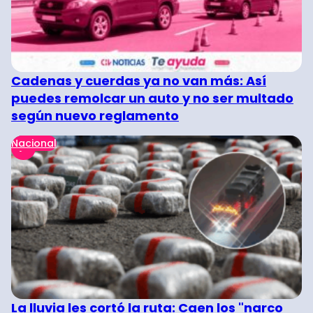
Cadenas y cuerdas ya no van más: Así
puedes remolcar un auto y no ser multado
según nuevo reglamento
Nacional
La lluvia les cortó la ruta: Caen los "narco