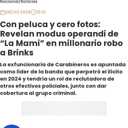
Nacional
/
Noticias
Club De La Comedia
Contigo en Directo
26/ 01/ 2026
13:12
Plan Perfecto
Con peluca y cero fotos:
El Tiempo
Revelan modus operandi de
Sabingo
“La Mami” en millonario robo
Todos Los Programas
a Brinks
La exfuncionaria de Carabineros es apuntada
como líder de la banda que perpetró el ilícito
en 2024 y tendría un rol de reclutadora de
otros efectivos policiales, junto con dar
cobertura al grupo criminal.