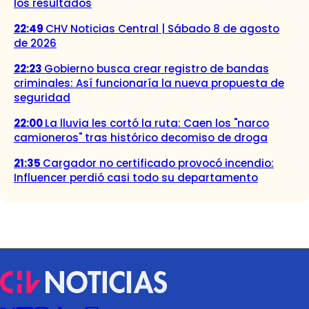
los resultados
22:49
CHV Noticias Central | Sábado 8 de agosto
de 2026
22:23
Gobierno busca crear registro de bandas
criminales: Así funcionaría la nueva propuesta de
seguridad
22:00
La lluvia les cortó la ruta: Caen los "narco
camioneros" tras histórico decomiso de droga
21:35
Cargador no certificado provocó incendio:
Influencer perdió casi todo su departamento