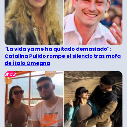
"La vida ya me ha quitado demasiado":
Catalina Pulido rompe el silencio tras mofa
de Ítalo Omegna
Show