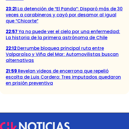
23:21
La detención de “El Panda”: Disparó más de 30
veces a carabineros y cayó por desamor al igual
que “Chicorte”
22:57
Ya no puede ver el cielo por una enfermedad:
La historia de la primera astrónoma de Chile
22:12
Derrumbe bloquea principal ruta entre
Valparaíso y Viña del Mar: Automovilistas buscan
alternativas
21:59
Revelan videos de encerrona que repelió
escolta de Luis Cordero: Tres imputados quedaron
en prisión preventiva