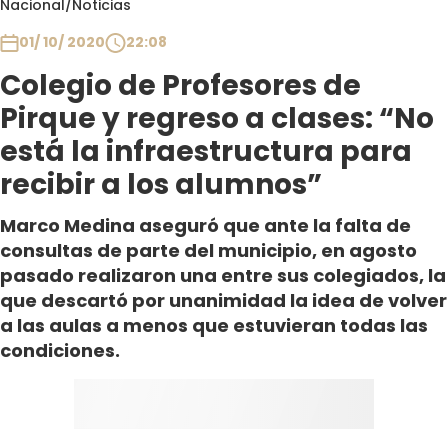
Nacional
/
Noticias
Club De La Comedia
Contigo en Directo
01/ 10/ 2020
22:08
Plan Perfecto
Colegio de Profesores de
El Tiempo
Pirque y regreso a clases: “No
Sabingo
está la infraestructura para
Todos Los Programas
recibir a los alumnos”
Marco Medina aseguró que ante la falta de
consultas de parte del municipio, en agosto
pasado realizaron una entre sus colegiados, la
que descartó por unanimidad la idea de volver
a las aulas a menos que estuvieran todas las
condiciones.