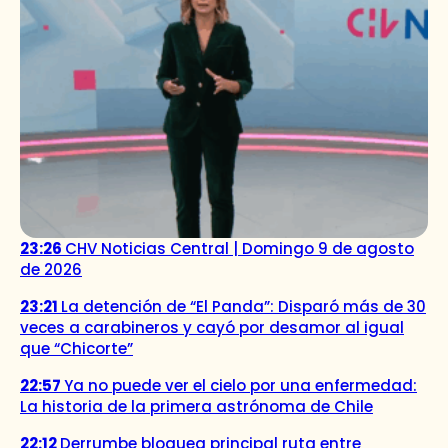
23:26
CHV Noticias Central | Domingo 9 de agosto
de 2026
23:21
La detención de “El Panda”: Disparó más de 30
veces a carabineros y cayó por desamor al igual
que “Chicorte”
22:57
Ya no puede ver el cielo por una enfermedad:
La historia de la primera astrónoma de Chile
22:12
Derrumbe bloquea principal ruta entre