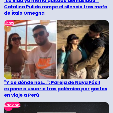
"La vida ya me ha quitado demasiado":
Catalina Pulido rompe el silencio tras mofa
de Ítalo Omegna
Show
"Y de dónde nos...": Pareja de Naya Fácil
expone a usuario tras polémica por gastos
en viaje a Perú
Nacional