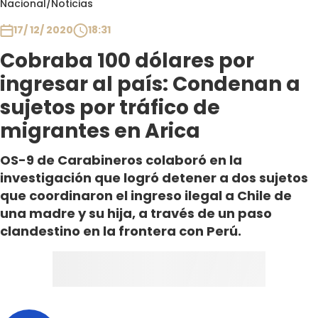
Nacional
/
Noticias
Club De La Comedia
Contigo en Directo
17/ 12/ 2020
18:31
Plan Perfecto
Cobraba 100 dólares por
El Tiempo
ingresar al país: Condenan a
Sabingo
sujetos por tráfico de
Todos Los Programas
migrantes en Arica
OS-9 de Carabineros colaboró en la
investigación que logró detener a dos sujetos
que coordinaron el ingreso ilegal a Chile de
una madre y su hija, a través de un paso
clandestino en la frontera con Perú.