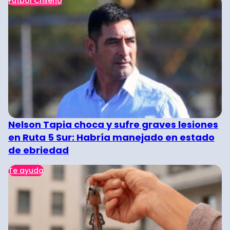
Fútbol Chileno
Nelson Tapia choca y sufre graves lesiones
en Ruta 5 Sur: Habría manejado en estado
de ebriedad
Te ayuda