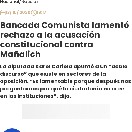
Nacional
/
Noticias
Club De La Comedia
Contigo en Directo
13/ 10/ 2020
19:17
Plan Perfecto
Bancada Comunista lamentó
El Tiempo
rechazo a la acusación
Sabingo
constitucional contra
Todos Los Programas
Mañalich
La diputada Karol Cariola apuntó a un “doble
discurso” que existe en sectores de la
oposición. “Es lamentable porque después nos
preguntamos por qué la ciudadanía no cree
en las instituciones”, dijo.