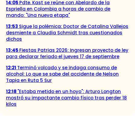
14:05
Pdte. Kast se reúne con Abelardo de la
Espriella en Colombia a horas de cambio de
mando: "Una nueva etapa"
13:53
Sigue la polémica: Doctor de Catalina Vallejos
desmiente a Claudia Schmidt tras cuestionados
dichos
13:45
Fiestas Patrias 2026: Ingresan proyecto de ley
para declarar feriado el jueves 17 de septiembre
12:21
Terminó volcado y se indaga consumo de
alcohol: Lo que se sabe del accidente de Nelson
Tapia en Ruta 5 Sur
12:18
"Estaba metido en un hoyo": Arturo Longton
mostró su impactante cambio físico tras perder 18
kilos