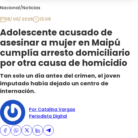
Club De La Comedia
Nacional
/
Noticias
Contigo en Directo
18/ 06/ 2026
13:08
Plan Perfecto
Adolescente acusado de
El Tiempo
asesinar a mujer en Maipú
Sabingo
Todos Los Programas
cumplía arresto domiciliario
por otra causa de homicidio
Tan solo un día antes del crimen, el joven
imputado había dejado un centro de
internación.
Por Catalina Vargas
Periodista Digital