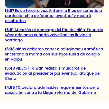
16:57
Es su tercera vez: Antonella Ríos se sometió a
particular chip de "eterna juventud" y mostró
resultados
16:51
Atención al domingo del Día del Niño: Eduardo
Sáez adelanta cuándo volverían las lluvias a
Santiago
16:38
Niños debieron correr a refugiarse: Dramática
encerrona a mamá con sus hijos fuera de colegio
en Maipú
15:48
VIDEO | Taiwán realiza simulacros de
evacuación al presidente por eventual ataque de
China
14:56
TC declara admisibles requerimientos de la
oposición contra la Megarreforma del Gobierno