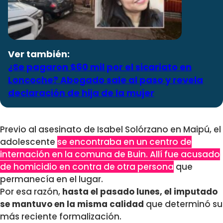
Ver también:
¿Se pagaron $60 mil por el sicariato en
Loncoche? Abogado sale al paso y revela
declaración de hija de la mujer
Previo al asesinato de Isabel Solórzano en Maipú, el
adolescente
se encontraba en un centro de
internación en la comuna de Buin. Allí fue acusado
de homicidio en contra de otra persona
que
permanecía en el lugar.
Por esa razón,
hasta el pasado lunes, el imputado
se mantuvo en la misma calidad
que determinó su
más reciente formalización.