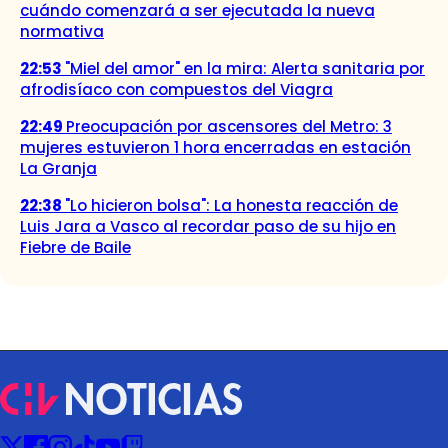
cuándo comenzará a ser ejecutada la nueva
normativa
22:53
"Miel del amor" en la mira: Alerta sanitaria por
afrodisíaco con compuestos del Viagra
22:49
Preocupación por ascensores del Metro: 3
mujeres estuvieron 1 hora encerradas en estación
La Granja
22:38
"Lo hicieron bolsa": La honesta reacción de
Luis Jara a Vasco al recordar paso de su hijo en
Fiebre de Baile