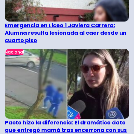
Emergencia en Liceo 1 Javiera Carrera:
Alumna resulta lesionada al caer desde un
cuarto piso
Nacional
Pacto hizo la diferencia: El dramático dato
que entregó mamá tras encerrona con sus