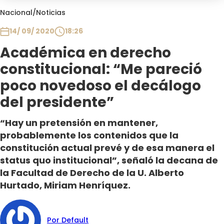
Club De La Comedia
Nacional
/
Noticias
Contigo en Directo
14/ 09/ 2020
18:26
Plan Perfecto
Académica en derecho
El Tiempo
constitucional: “Me pareció
Sabingo
Todos Los Programas
poco novedoso el decálogo
del presidente”
“Hay un pretensión en mantener,
probablemente los contenidos que la
constitución actual prevé y de esa manera el
status quo institucional”, señaló la decana de
la Facultad de Derecho de la U. Alberto
Hurtado, Miriam Henríquez.
Por Default