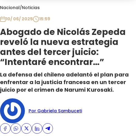
Club De La Comedia
Nacional
/
Noticias
Contigo en Directo
10/ 06/ 2025
15:59
Plan Perfecto
Abogado de Nicolás Zepeda
El Tiempo
reveló la nueva estrategia
Sabingo
Todos Los Programas
antes del tercer juicio:
“Intentaré encontrar…”
La defensa del chileno adelantó el plan para
enfrentar a la justicia francesa en un tercer
juicio por el crimen de Narumi Kurosaki.
Por Gabriela Sambuceti