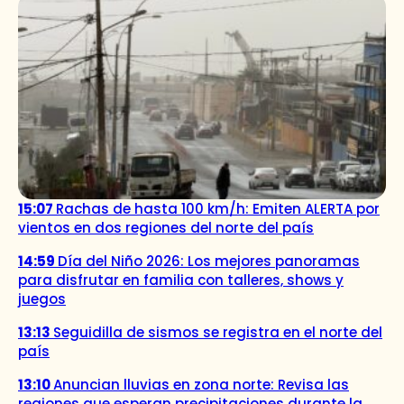
15:07
Rachas de hasta 100 km/h: Emiten ALERTA por
vientos en dos regiones del norte del país
14:59
Día del Niño 2026: Los mejores panoramas
para disfrutar en familia con talleres, shows y
juegos
13:13
Seguidilla de sismos se registra en el norte del
país
13:10
Anuncian lluvias en zona norte: Revisa las
regiones que esperan precipitaciones durante la