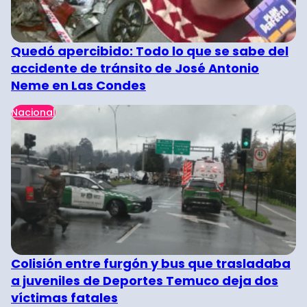
Quedó apercibido: Todo lo que se sabe del
accidente de tránsito de José Antonio
Neme en Las Condes
Nacional
Colisión entre furgón y bus que trasladaba
a juveniles de Deportes Temuco deja dos
víctimas fatales