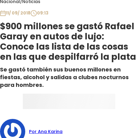
Nacional
/
Noticias
Club De La Comedia
Contigo en Directo
11/ 09/ 2018
09:13
Plan Perfecto
$900 millones se gastó Rafael
El Tiempo
Garay en autos de lujo:
Sabingo
Conoce las lista de las cosas
Todos Los Programas
en las que despilfarró la plata
Se gastó también sus buenos millones en
fiestas, alcohol y salidas a clubes nocturnos
para hombres.
Por Ana Karina