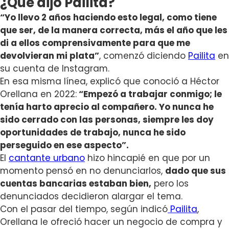
¿Qué dijo Pailita?
“
Yo llevo 2 años haciendo esto legal, como tiene
que ser, de la manera correcta, más el año que les
di a ellos comprensivamente para que me
devolvieran mi plata”
, comenzó diciendo
Pailita
en
su cuenta de Instagram.
En esa misma línea, explicó que conoció a Héctor
Orellana en 2022:
“E
mpezó a trabajar conmigo; le
tenía harto aprecio al compañero. Yo nunca he
sido cerrado con las personas, siempre les doy
oportunidades de trabajo, nunca he sido
perseguido en ese aspecto”.
El
cantante urbano
hizo hincapié en que por un
momento pensó en no denunciarlos,
dado que sus
cuentas bancarias estaban bien,
pero los
denunciados decidieron alargar el tema.
Con el pasar del tiempo, según indicó
Pailita
,
Orellana le ofreció hacer un negocio de compra y