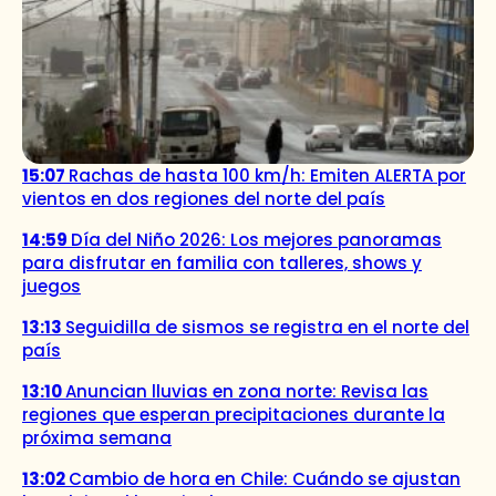
15:07
Rachas de hasta 100 km/h: Emiten ALERTA por
vientos en dos regiones del norte del país
14:59
Día del Niño 2026: Los mejores panoramas
para disfrutar en familia con talleres, shows y
juegos
13:13
Seguidilla de sismos se registra en el norte del
país
13:10
Anuncian lluvias en zona norte: Revisa las
regiones que esperan precipitaciones durante la
próxima semana
13:02
Cambio de hora en Chile: Cuándo se ajustan