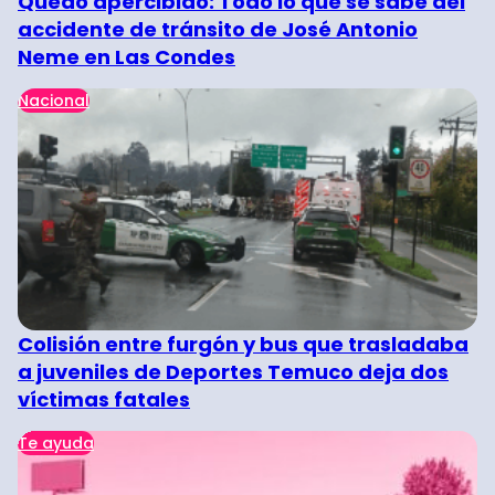
Quedó apercibido: Todo lo que se sabe del
accidente de tránsito de José Antonio
Neme en Las Condes
Nacional
Colisión entre furgón y bus que trasladaba
a juveniles de Deportes Temuco deja dos
víctimas fatales
Te ayuda