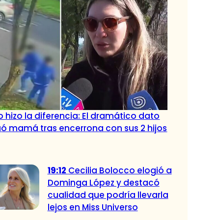
 hizo la diferencia: El dramático dato
ó mamá tras encerrona con sus 2 hijos
19:12
Cecilia Bolocco elogió a
Dominga López y destacó
cualidad que podría llevarla
lejos en Miss Universo