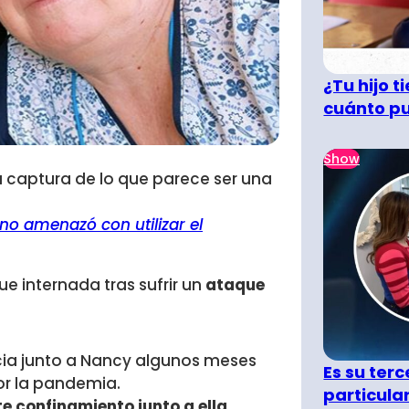
¿Tu hijo 
cuánto pu
Show
a captura de lo que parece ser una
no amenazó con utilizar el
ue internada tras sufrir un
ataque
icia junto a Nancy algunos meses
Es su terc
or la pandemia.
particula
e confinamiento junto a ella.