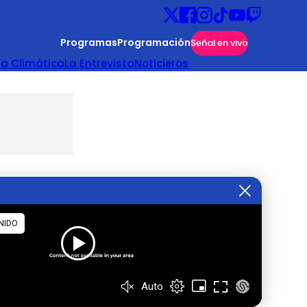
Programas
Programación
Señal en vivo
ta Climática
La Entrevista
Noticieros