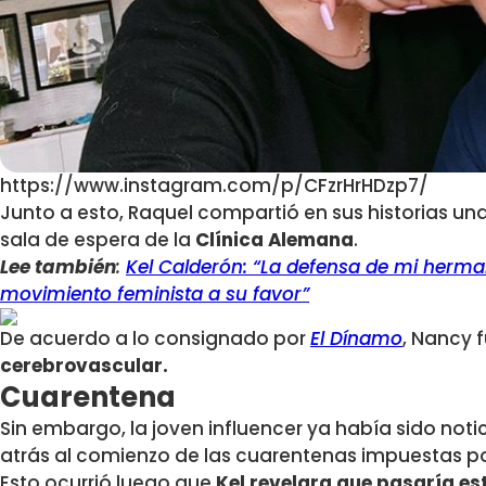
https://www.instagram.com/p/CFzrHrHDzp7/
Junto a esto, Raquel compartió en sus historias un
sala de espera de la
Clínica Alemana
.
Lee también
:
Kel Calderón: “La defensa de mi herma
movimiento feminista a su favor”
De acuerdo a lo consignado por
El Dínamo
, Nancy f
cerebrovascular.
Cuarentena
Sin embargo, la joven influencer ya había sido not
atrás al comienzo de las cuarentenas impuestas p
Esto ocurrió luego que
Kel revelara que pasaría est