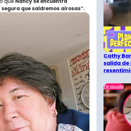
rmó que
Nancy se encuentra
 segura que saldremos airosas”.
Cathy Bar
salida de 
resentimi
Te ayuda