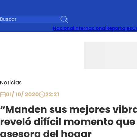
Nacional
Internacional
Reportajes
C
Noticias
01/ 10/ 2020
22:21
“Manden sus mejores vibra
reveló difícil momento que
asesora del hogar