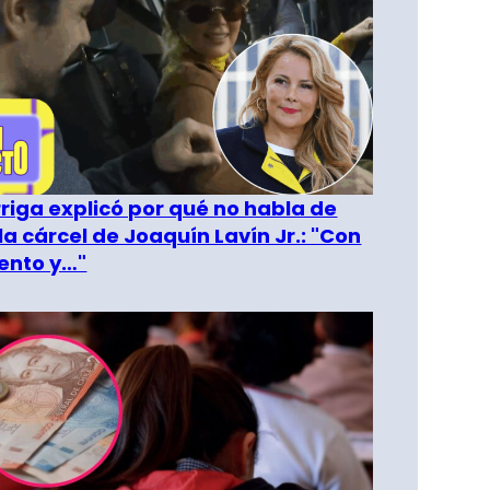
riga explicó por qué no habla de
la cárcel de Joaquín Lavín Jr.: "Con
ento y…"