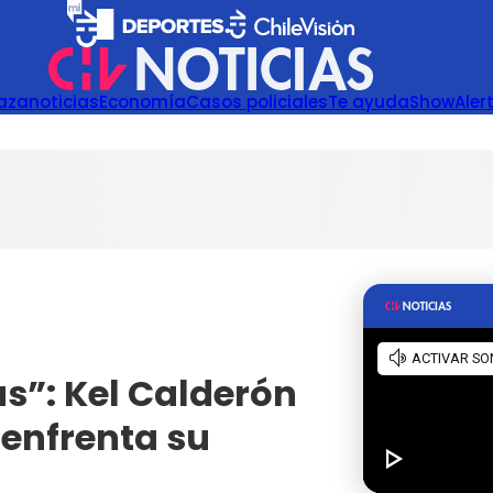
azanoticias
Economía
Casos policiales
Te ayuda
Show
Aler
s”: Kel Calderón
 enfrenta su