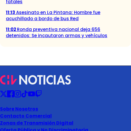
fatales
11:13
Asesinato en La Pintana: Hombre fue
acuchillado a bordo de bus Red
11:02
Ronda preventiva nacional deja 656
detenidos: Se incautaron armas y vehículos
Sobre Nosotros
Contacto Comercial
Zonas de Transmisión Digital
Oferta Pública y No Discriminatoria