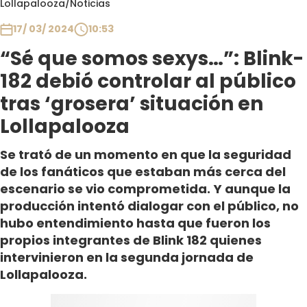
Lollapalooza
/
Noticias
Club De La Comedia
Contigo en Directo
17/ 03/ 2024
10:53
Plan Perfecto
“Sé que somos sexys…”: Blink-
El Tiempo
182 debió controlar al público
Sabingo
tras ‘grosera’ situación en
Todos Los Programas
Lollapalooza
Se trató de un momento en que la seguridad
de los fanáticos que estaban más cerca del
escenario se vio comprometida. Y aunque la
producción intentó dialogar con el público, no
hubo entendimiento hasta que fueron los
propios integrantes de Blink 182 quienes
intervinieron en la segunda jornada de
Lollapalooza.