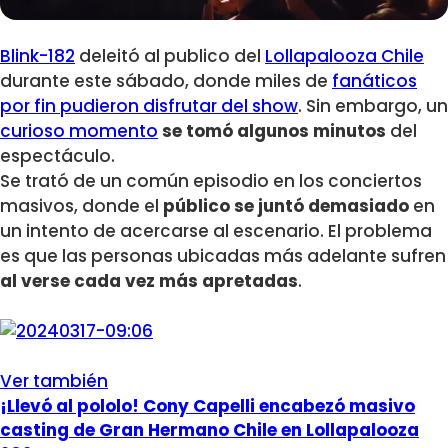
Blink-182
deleitó al publico del
Lollapalooza Chile
durante este sábado, donde miles de
fanáticos
por fin pudieron disfrutar del show
. Sin embargo, un
curioso momento
se tomó algunos minutos
del
espectáculo.
Se trató de un común episodio en los conciertos
masivos, donde el
público se juntó demasiado
en
un intento de acercarse al escenario. El problema
es que las personas ubicadas más adelante sufren
al verse cada vez más apretadas
.
Ver también
¡Llevó al pololo! Cony Capelli encabezó masivo
casting de Gran Hermano Chile en Lollapalooza