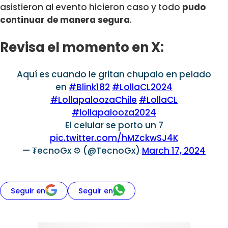
asistieron al evento hicieron caso y todo
pudo
continuar de manera segura
.
Revisa el momento en X:
Aquí es cuando le gritan chupalo en pelado
en
#Blink182
#LollaCL2024
#LollapaloozaChile
#LollaCL
#lollapalooza2024
El celular se porto un 7
pic.twitter.com/hMZckwSJ4K
— ₮ecnoGx ⚙️ (@TecnoGx)
March 17, 2024
Seguir en
Seguir en