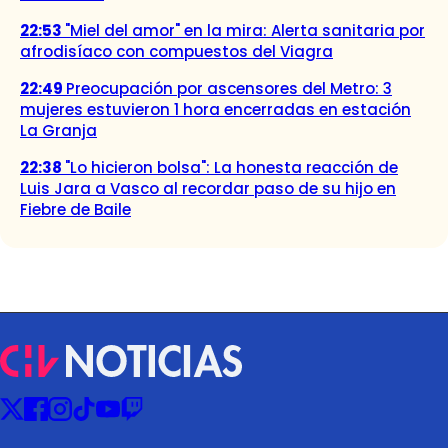
22:53
"Miel del amor" en la mira: Alerta sanitaria por
afrodisíaco con compuestos del Viagra
22:49
Preocupación por ascensores del Metro: 3
mujeres estuvieron 1 hora encerradas en estación
La Granja
22:38
"Lo hicieron bolsa": La honesta reacción de
Luis Jara a Vasco al recordar paso de su hijo en
Fiebre de Baile