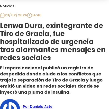
Club De La Comedia
Noticias
Contigo en Directo
23/ 02/ 2026
14:40
Plan Perfecto
Lenwa Dura, exintegrante de
El Tiempo
Tiro de Gracia, fue
Sabingo
Todos Los Programas
hospitalizado de urgencia
tras alarmantes mensajes en
redes sociales
El rapero nacional publicó un registro de
despedida donde alude a los conflictos que
trajo la separación de Tiro de Gracia y luego
emitió un video en redes sociales donde se
inyectó una pluma de insulina.
Por Daniela Aste