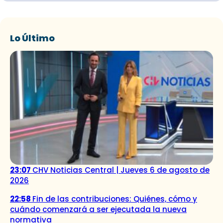
Lo Último
23:07
CHV Noticias Central | Jueves 6 de agosto de
2026
22:58
Fin de las contribuciones: Quiénes, cómo y
cuándo comenzará a ser ejecutada la nueva
normativa