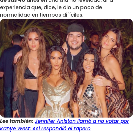
de sus 40 años
en una isla no revelada, una
experiencia que, dice, le dio un poco de
normalidad en tiempos difíciles.
Lee también:
Jennifer Aniston llamó a no votar por
Kanye West: Así respondió el rapero