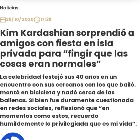
Club De La Comedia
Noticias
Contigo en Directo
28/ 10/ 2020
17:38
Plan Perfecto
Kim Kardashian sorprendió a
El Tiempo
amigos con fiesta en isla
Sabingo
Todos Los Programas
privada para “fingir que las
cosas eran normales”
La celebridad festejó sus 40 años en un
encuentro con sus cercanos con los que bailó,
montó en bicicleta y nadó cerca de las
ballenas. Si bien fue duramente cuestionada
en redes sociales, reflexionó que “en
momentos como estos, recuerdo
humildemente lo privilegiada que es mi vida”.