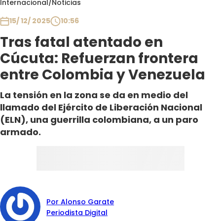
Internacional
/
Noticias
Club De La Comedia
Contigo en Directo
15/ 12/ 2025
10:56
Plan Perfecto
Tras fatal atentado en
El Tiempo
Cúcuta: Refuerzan frontera
Sabingo
entre Colombia y Venezuela
Todos Los Programas
La tensión en la zona se da en medio del
llamado del Ejército de Liberación Nacional
(ELN), una guerrilla colombiana, a un paro
armado.
Por Alonso Garate
Periodista Digital