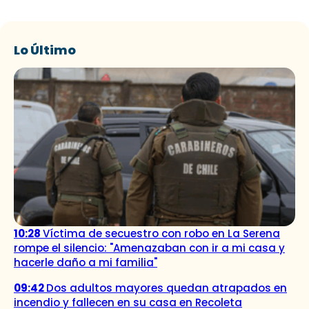
Lo Último
10:28
Víctima de secuestro con robo en La Serena
rompe el silencio: "Amenazaban con ir a mi casa y
hacerle daño a mi familia"
09:42
Dos adultos mayores quedan atrapados en
incendio y fallecen en su casa en Recoleta