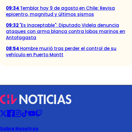
09:34
Temblor hoy 9 de agosto en Chile: Revisa
epicentro, magnitud y últimos sismos
09:32
"Es inaceptable": Diputado Videla denuncia
ataques con arma blanca contra lobos marinos en
Antofagasta
08:54
Hombre murió tras perder el control de su
vehículo en Puerto Montt
Sobre Nosotros