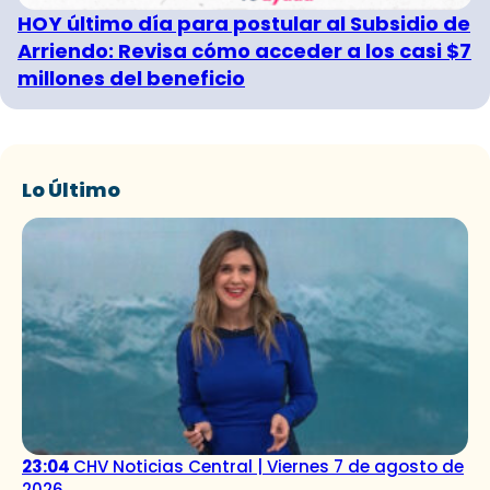
HOY último día para postular al Subsidio de
Arriendo: Revisa cómo acceder a los casi $7
millones del beneficio
Lo Último
23:04
CHV Noticias Central | Viernes 7 de agosto de
2026