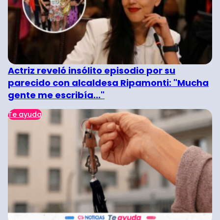
Actriz reveló insólito episodio por su
parecido con alcaldesa Ripamonti: "Mucha
gente me escribía..."
Te ayuda