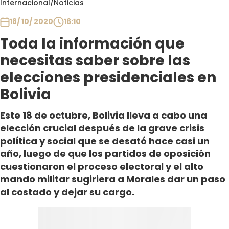
Internacional
/
Noticias
Club De La Comedia
Contigo en Directo
18/ 10/ 2020
16:10
Plan Perfecto
Toda la información que
El Tiempo
necesitas saber sobre las
Sabingo
elecciones presidenciales en
Todos Los Programas
Bolivia
Este 18 de octubre, Bolivia lleva a cabo una
elección crucial después de la grave crisis
política y social que se desató hace casi un
año, luego de que los partidos de oposición
cuestionaron el proceso electoral y el alto
mando militar sugiriera a Morales dar un paso
al costado y dejar su cargo.