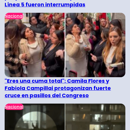
Línea 5 fueron interrumpidas
Nacional
"Eres una cuma total": Camila Flores y
Fabiola Campillai protagonizan fuerte
cruce en pasillos del Congreso
Nacional