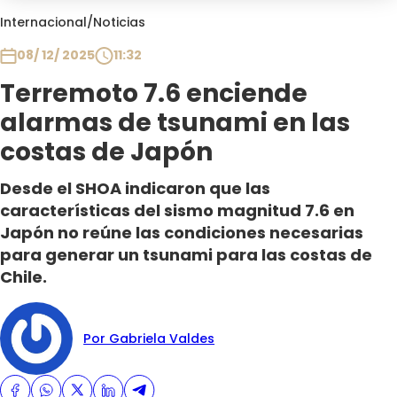
Club De La Comedia
Internacional
/
Noticias
Contigo en Directo
08/ 12/ 2025
11:32
Plan Perfecto
Terremoto 7.6 enciende
El Tiempo
alarmas de tsunami en las
Sabingo
Todos Los Programas
costas de Japón
Desde el SHOA indicaron que las
características del sismo magnitud 7.6 en
Japón no reúne las condiciones necesarias
para generar un tsunami para las costas de
Chile.
Por Gabriela Valdes