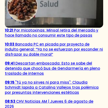
10:21
Por micotoxinas: Minsal retira del mercado y
hace llamado no consumir este tipo de pasas
10:03
Bancada PC en picada por proyecto de
indulto general: “Ya no se esfuerzan por esconder ni
disfrazar su doble moral”
09:41
Descartan emboscada: Esto se sabe del
detenido que chocó bus de Gendarmería en pleno
traslado de internos
09:15
"Tú ya no sirves ni para miss": Claudia
Schmidt lapida a Catalina Vallejos tras polémica
por presuntas intervenciones estéticas
08:53
CHV Noticias AM | Jueves 6 de agosto de
2026