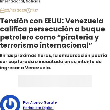
Internacional
/
Noticias
Club De La Comedia
Contigo en Directo
22/ 12/ 2025
11:17
Plan Perfecto
Tensión con EEUU: Venezuela
El Tiempo
califica persecución a buque
Sabingo
petrolero como “piratería y
Todos Los Programas
terrorismo internacional”
En las próximas horas, la embarcación podría
ser capturada e incautada en su intento de
ingresar a Venezuela.
Por Alonso Garate
Periodista Digital