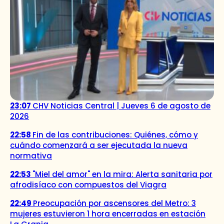
23:07
CHV Noticias Central | Jueves 6 de agosto de
2026
22:58
Fin de las contribuciones: Quiénes, cómo y
cuándo comenzará a ser ejecutada la nueva
normativa
22:53
"Miel del amor" en la mira: Alerta sanitaria por
afrodisíaco con compuestos del Viagra
22:49
Preocupación por ascensores del Metro: 3
mujeres estuvieron 1 hora encerradas en estación