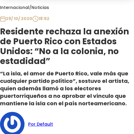
Club De La Comedia
Internacional
/
Noticias
Contigo en Directo
29/ 10/ 2020
18:52
Plan Perfecto
Residente rechaza la anexión
El Tiempo
de Puerto Rico con Estados
Sabingo
Todos Los Programas
Unidos: “No a la colonia, no
estadidad”
“La isla, el amor de Puerto Rico, vale más que
cualquier partido político”, sostuvo el artista,
quien además llamó a los electores
puertorriqueños a no aprobar el vínculo que
mantiene la isla con el país norteamericano.
Por Default