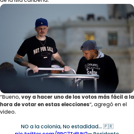
de la isla caribeña.
“Bueno,
voy a hacer uno de los votos más fácil a la
hora de votar en estas elecciones
“, agregó en el
video.
NO a la colonia, No estadidad… 🇵🇷
pic.twitter.com/RPC7TdlUN2
— Residente