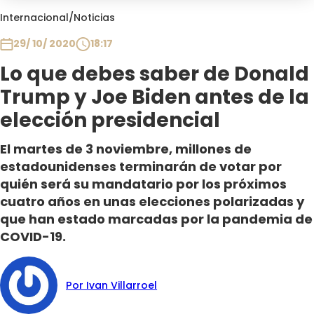
Club De La Comedia
Internacional
/
Noticias
Contigo en Directo
29/ 10/ 2020
18:17
Plan Perfecto
Lo que debes saber de Donald
El Tiempo
Trump y Joe Biden antes de la
Sabingo
Todos Los Programas
elección presidencial
El martes de 3 noviembre, millones de
estadounidenses terminarán de votar por
quién será su mandatario por los próximos
cuatro años en unas elecciones polarizadas y
que han estado marcadas por la pandemia de
COVID-19.
Por Ivan Villarroel