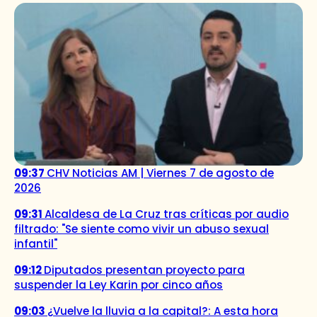
09:37
CHV Noticias AM | Viernes 7 de agosto de
2026
09:31
Alcaldesa de La Cruz tras críticas por audio
filtrado: "Se siente como vivir un abuso sexual
infantil"
09:12
Diputados presentan proyecto para
suspender la Ley Karin por cinco años
09:03
¿Vuelve la lluvia a la capital?: A esta hora