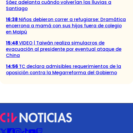
Sáez adelanta cuándo volverían las lluvias a
Santiago
16:38
Niños debieron correr a refugiarse: Dramática
encerrona a mamá con sus hijos fuera de colegio
en Maipú
15:48
VIDEO | Taiwán realiza simulacros de
evacuación al presidente por eventual ataque de
China
14:56
TC declara admisibles requerimientos de la
oposición contra la Megarreforma del Gobierno