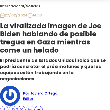
Club De La Comedia
Internacional
/
Noticias
Contigo en Directo
27/ 02/ 2024
14:53
Plan Perfecto
La viralizada imagen de Joe
El Tiempo
Biden hablando de posible
Sabingo
Todos Los Programas
tregua en Gaza mientras
come un helado
El presidente de Estados Unidos indicó que se
podría concretar el próximo lunes y que los
equipos están trabajando en la
negociaciones.
Por Javiera Ortega
Editor