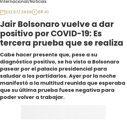
Internacional
/
Noticias
Club De La Comedia
Contigo en Directo
22/ 07/ 2020
08:41
Plan Perfecto
Jair Bolsonaro vuelve a dar
El Tiempo
positivo por COVID-19: Es
Sabingo
tercera prueba que se realiza
Todos Los Programas
Cabe hacer presente que, pese a su
diagnóstico positivo, se ha visto a Bolsonaro
pasear por el palacio presidencial para
saludar a los partidarios. Ayer por la noche
manifestó a la multitud reunida que esperaba
que su última prueba fuese negativa para
poder volver a trabajar.