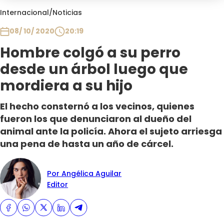
Club De La Comedia
Internacional
/
Noticias
Contigo en Directo
08/ 10/ 2020
20:19
Plan Perfecto
Hombre colgó a su perro
El Tiempo
desde un árbol luego que
Sabingo
Todos Los Programas
mordiera a su hijo
El hecho consternó a los vecinos, quienes
fueron los que denunciaron al dueño del
animal ante la policía. Ahora el sujeto arriesga
una pena de hasta un año de cárcel.
Por Angélica Aguilar
Editor