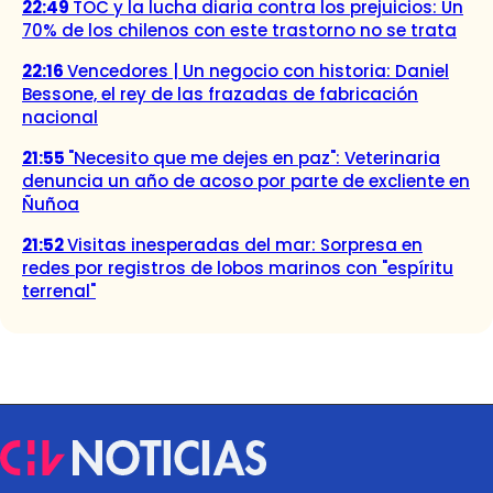
22:49
TOC y la lucha diaria contra los prejuicios: Un
70% de los chilenos con este trastorno no se trata
22:16
Vencedores | Un negocio con historia: Daniel
Bessone, el rey de las frazadas de fabricación
nacional
21:55
"Necesito que me dejes en paz": Veterinaria
denuncia un año de acoso por parte de excliente en
Ñuñoa
21:52
Visitas inesperadas del mar: Sorpresa en
redes por registros de lobos marinos con "espíritu
terrenal"