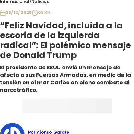
Internacional
/
Noticias
Club De La Comedia
Contigo en Directo
26/ 12/ 2025
08:44
Plan Perfecto
“Feliz Navidad, incluida a la
El Tiempo
escoria de la izquierda
Sabingo
radical”: El polémico mensaje
Todos Los Programas
de Donald Trump
El presidente de EEUU envió un mensaje de
afecto a sus Fuerzas Armadas, en medio de la
tensión en el mar Caribe en pleno combate al
narcotráfico.
Por Alonso Garate