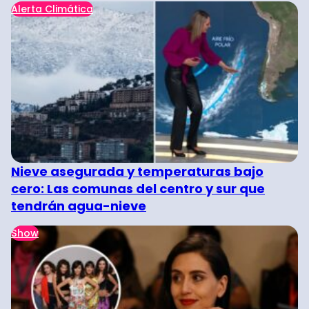
Alerta Climática
Nieve asegurada y temperaturas bajo
cero: Las comunas del centro y sur que
tendrán agua-nieve
Show