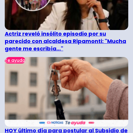
Actriz reveló insólito episodio por su
parecido con alcaldesa Ripamonti: "Mucha
gente me escribía..."
Te ayuda
HOY último día para postular al Subsidio de