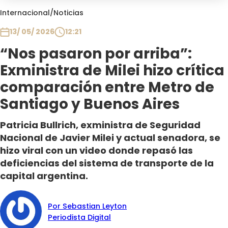
Club De La Comedia
Internacional
/
Noticias
Contigo en Directo
13/ 05/ 2026
12:21
Plan Perfecto
“Nos pasaron por arriba”:
El Tiempo
Exministra de Milei hizo crítica
Sabingo
Todos Los Programas
comparación entre Metro de
Santiago y Buenos Aires
Patricia Bullrich, exministra de Seguridad
Nacional de Javier Milei y actual senadora, se
hizo viral con un video donde repasó las
deficiencias del sistema de transporte de la
capital argentina.
Por Sebastian Leyton
Periodista Digital