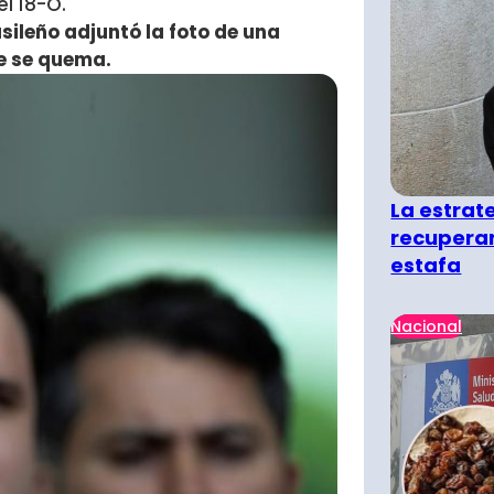
l 18-O.
ileño adjuntó la foto de una
te se quema.
La estra
recuperar
estafa
Nacional