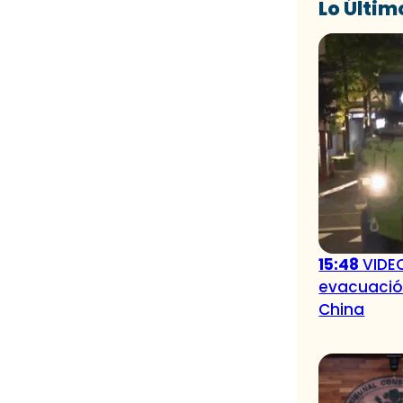
Lo Últim
15:48
VIDEO
evacuación
China