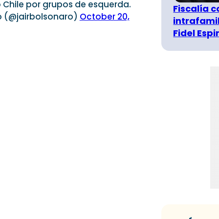
o Chile por grupos de esquerda.
Fiscalía 
ro (@jairbolsonaro)
October 20,
intrafami
Fidel Esp