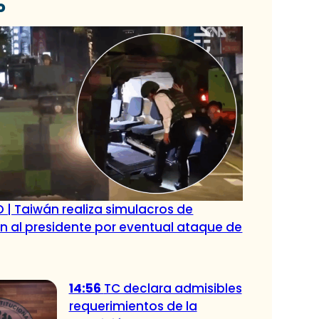
o
 | Taiwán realiza simulacros de
 al presidente por eventual ataque de
14:56
TC declara admisibles
requerimientos de la