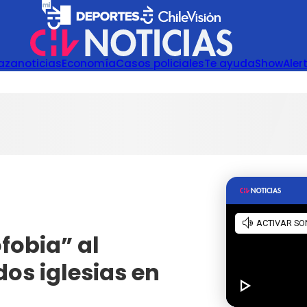
azanoticias
Economía
Casos policiales
Te ayuda
Show
Aler
fobia” al
os iglesias en