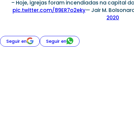
– Hoje, igrejas foram incendiadas na capital d
pic.twitter.com/89ER7o2eky
— Jair M. Bolsona
2020
Seguir en
Seguir en