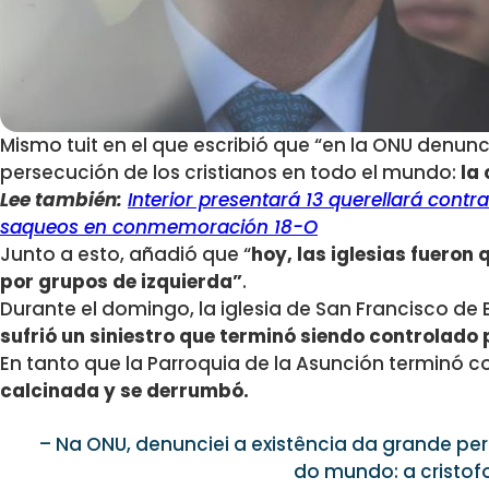
Mismo tuit en el que escribió que “en la ONU denunci
persecución de los cristianos en todo el mundo:
la 
Lee también:
Interior presentará 13 querellará contr
saqueos en conmemoración 18-O
Junto a esto, añadió que “
hoy, las iglesias fueron
por grupos de izquierda”
.
Durante el domingo, la iglesia de San Francisco de 
sufrió un siniestro que terminó siendo controlado
En tanto que la Parroquia de la Asunción terminó c
calcinada y se derrumbó.
– Na ONU, denunciei a existência da grande pe
do mundo: a cristof