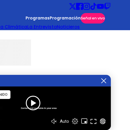
Programas
Programación
Señal en vivo
ta Climática
La Entrevista
Noticieros