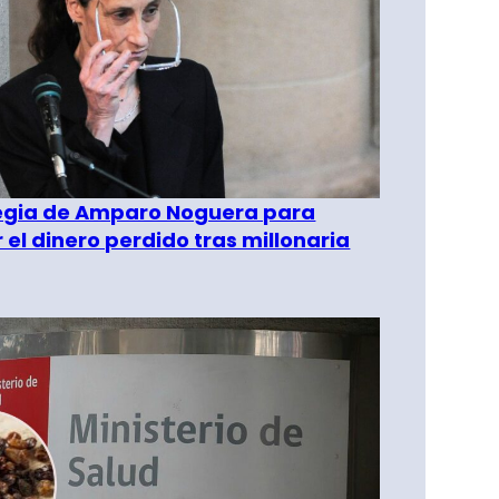
tegia de Amparo Noguera para
 el dinero perdido tras millonaria