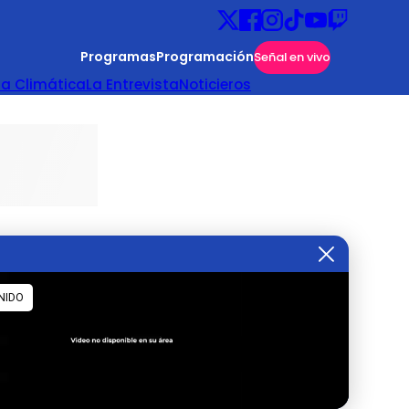
Programas
Programación
Señal en vivo
ta Climática
La Entrevista
Noticieros