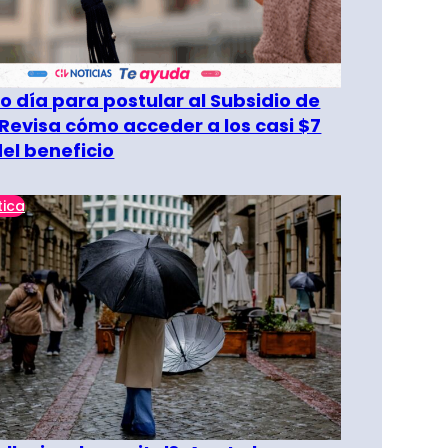
o día para postular al Subsidio de
 Revisa cómo acceder a los casi $7
del beneficio
tica