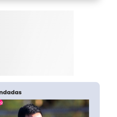
ndadas
no