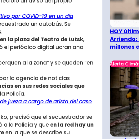
recibió un aviso del propio
itivo por COVID-19 en un día
secuestrado un autobús. Se
HOY últim
.
Arriendo:
en la plaza del Teatro de Lutsk
,
millones 
ó el periódico digital ucraniano
cerquen a la zona” y se queden “en
Alerta Climá
por la agencia de noticias
cias en sus redes sociales que
a Policía.
de jueza a cargo de arista del caso
nko, precisó que el secuestrador se
a la Policía y que
en la red hay un
re
en la que se describe su