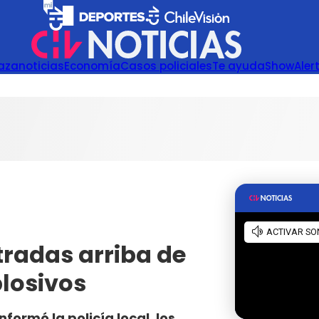
azanoticias
Economía
Casos policiales
Te ayuda
Show
Aler
tradas arriba de
losivos
nformó la policía local, los