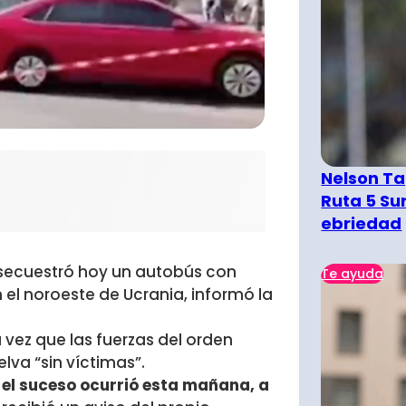
Nelson Ta
Ruta 5 Su
ebriedad
secuestró hoy un autobús con
Te ayuda
n el noroeste de Ucrania, informó la
u vez que las fuerzas del orden
lva “sin víctimas”.
el suceso ocurrió esta mañana, a