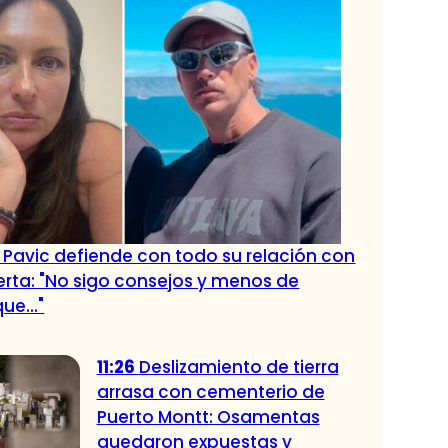
 Pavic defiende con todo su relación con
rta: "No sigo consejos y menos de
ue..."
11:26
Deslizamiento de tierra
arrasa con cementerio de
Puerto Montt: Osamentas
quedaron expuestas y