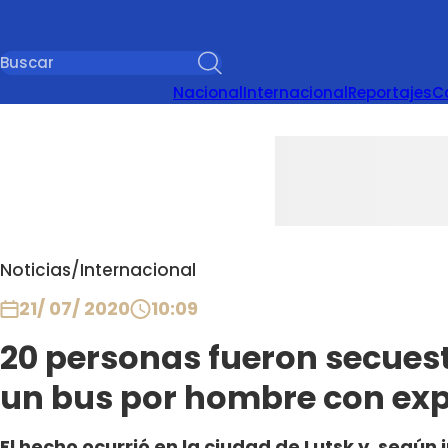
Nacional
Internacional
Reportajes
C
Noticias
/
Internacional
21/ 07/ 2020
10:09
20 personas fueron secues
un bus por hombre con exp
El hecho ocurrió en la ciudad de Lutsk y, según i