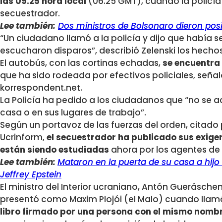
las 09.25 hora local
(06.25 GMT), cuando la policía 
secuestrador.
Lee también:
Dos ministros de Bolsonaro dieron pos
“Un ciudadano llamó a la policía y dijo que había 
escucharon disparos”, describió Zelenski los hechos
El autobús, con las cortinas echadas,
se encuentra 
que ha sido rodeada por efectivos policiales, señal
korrespondent.net.
La Policía ha pedido a los ciudadanos que “no se a
casa o en sus lugares de trabajo”.
Según un portavoz de las fuerzas del orden, citado 
Ucrinform,
el secuestrador ha publicado sus exigen
están siendo estudiadas
ahora por los agentes de l
Lee también:
Mataron en la puerta de su casa a hijo 
Jeffrey Epstein
El ministro del Interior ucraniano, Antón Guerásche
presentó como Maxim Plojói (el Malo) cuando llamó 
libro firmado por una persona con el mismo nomb