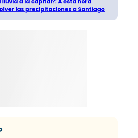
 lluvia a la capital?: A esta hora
olver las precipitaciones a Santiago
o