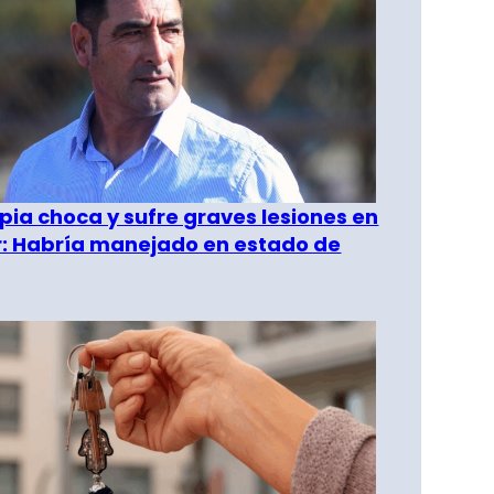
pia choca y sufre graves lesiones en
r: Habría manejado en estado de