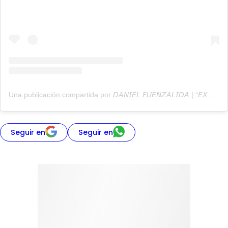
Una publicación compartida por 𝘋𝘈𝘕𝘐𝘌𝘓 𝘍𝘜𝘌𝘕𝘡𝘈𝘓𝘐𝘋𝘈 | “𝘌𝘟𝘏𝘜𝘌𝘝𝘖 ” (@exhuevo)
Seguir en
Seguir en