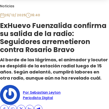
Club De La Comedia
Noticias
Contigo en Directo
26/ 12/ 2025
16:40
Plan Perfecto
ExHuevo Fuenzalida confirma
El Tiempo
su salida de la radio:
Sabingo
Todos Los Programas
Seguidores arremetieron
contra Rosario Bravo
Al borde de las lágrimas, el animador y locutor
se despidió de la estación radial luego de 15
años. Según adelantó, cumplirá labores en
otra radio, aunque aún no ha revelado cuál.
Por Sebastian Leyton
Periodista Digital