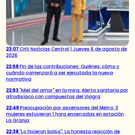
23:07
CHV Noticias Central | Jueves 6 de agosto de
2026
22:58
Fin de las contribuciones: Quiénes, cómo y
cuándo comenzará a ser ejecutada la nueva
normativa
22:53
"Miel del amor" en la mira: Alerta sanitaria por
afrodisíaco con compuestos del Viagra
22:49
Preocupación por ascensores del Metro: 3
mujeres estuvieron 1 hora encerradas en estación
La Granja
22:38
"Lo hicieron bolsa": La honesta reacción de