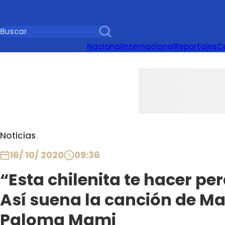
Nacional
Internacional
Reportajes
C
Noticias
16/ 10/ 2020
09:36
“Esta chilenita te hacer pe
Así suena la canción de Maj
Paloma Mami