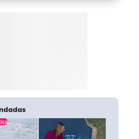
ndadas
tica