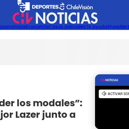
azanoticias
Economía
Casos policiales
Te ayuda
Show
Aler
rder los modales”:
or Lazer junto a