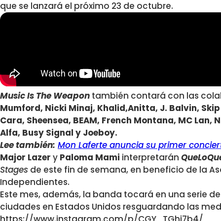
que se lanzará el próximo 23 de octubre.
Music Is The Weapon
también contará con las col
Mumford, Nicki Minaj, Khalid,Anitta, J. Balvin, Skip
Cara, Sheensea, BEAM, French Montana, MC Lan, N
Alfa, Busy Signal y Joeboy.
Lee también:
Mon Laferte anuncia su primer concier
Major Lazer
y
Paloma Mami
interpretarán
QueLoQu
Stages
de este fin de semana, en beneficio de la A
Independientes.
Este mes, además, la banda tocará en una serie de
ciudades en Estados Unidos resguardando las medi
https://www.instagram.com/p/CGY_TGhj7b4/