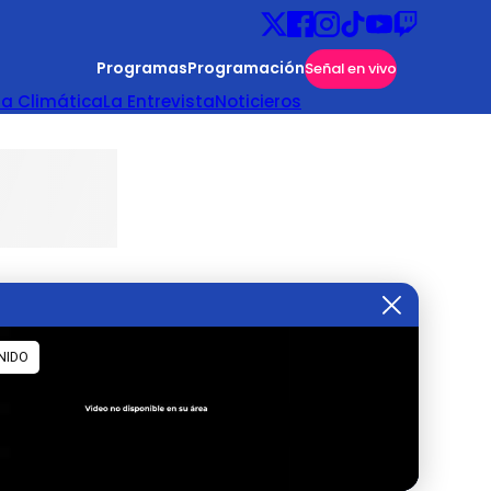
Programas
Programación
Señal en vivo
ta Climática
La Entrevista
Noticieros