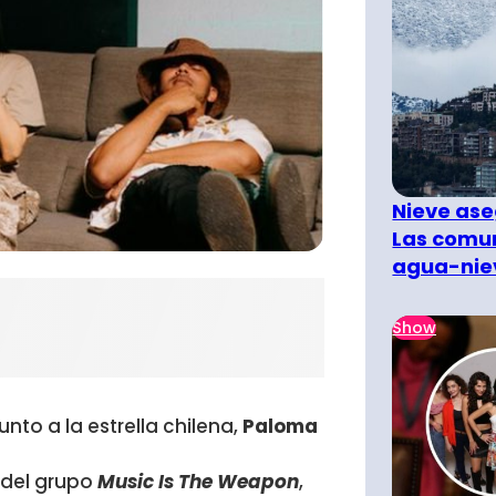
Nieve ase
Las comun
agua-nie
Show
 junto a la estrella chilena,
Paloma
 del grupo
Music Is The Weapon
,