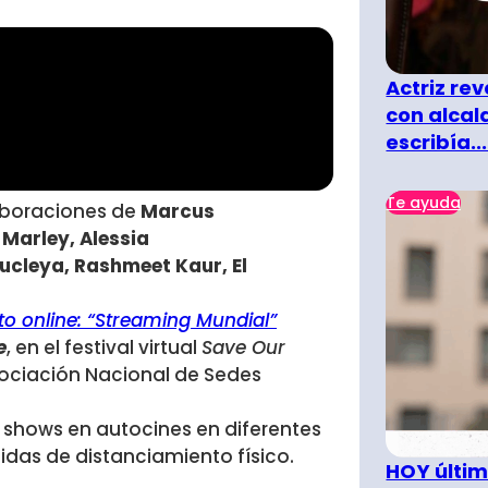
Actriz rev
con alcal
escribía...
Te ayuda
aboraciones de
Marcus
 Marley, Alessia
ucleya, Rashmeet Kaur, El
to online: “Streaming Mundial”
e
, en el festival virtual
Save Our
sociación Nacional de Sedes
 shows en autocines en diferentes
das de distanciamiento físico.
HOY últim