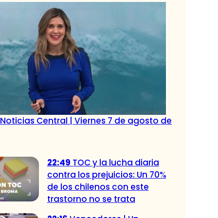
Noticias Central | Viernes 7 de agosto de
22:49
TOC y la lucha diaria
contra los prejuicios: Un 70%
de los chilenos con este
trastorno no se trata