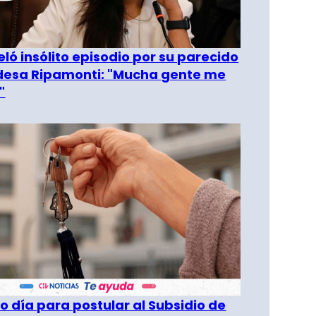
eló insólito episodio por su parecido
desa Ripamonti: "Mucha gente me
"
o día para postular al Subsidio de