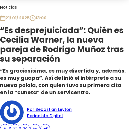
Club De La Comedia
Noticias
Contigo en Directo
21/ 01/ 2025
13:00
Plan Perfecto
“Es desprejuiciada”: Quién es
El Tiempo
Cecilia Warner, la nueva
Sabingo
Todos Los Programas
pareja de Rodrigo Muñoz tras
su separación
“Es graciosísima, es muy divertida y, además,
es muy guapa”. Así definió el intérprete a su
nueva polola, con quien tuvo su primera cita
en la “cuneta” de un servicentro.
Por Sebastian Leyton
Periodista Digital