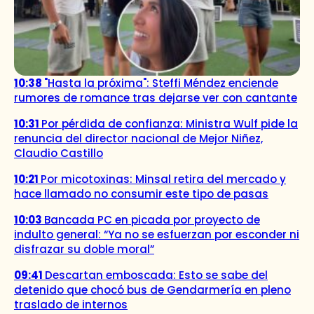
10:38
"Hasta la próxima": Steffi Méndez enciende
rumores de romance tras dejarse ver con cantante
10:31
Por pérdida de confianza: Ministra Wulf pide la
renuncia del director nacional de Mejor Niñez,
Claudio Castillo
10:21
Por micotoxinas: Minsal retira del mercado y
hace llamado no consumir este tipo de pasas
10:03
Bancada PC en picada por proyecto de
indulto general: “Ya no se esfuerzan por esconder ni
disfrazar su doble moral”
09:41
Descartan emboscada: Esto se sabe del
detenido que chocó bus de Gendarmería en pleno
traslado de internos