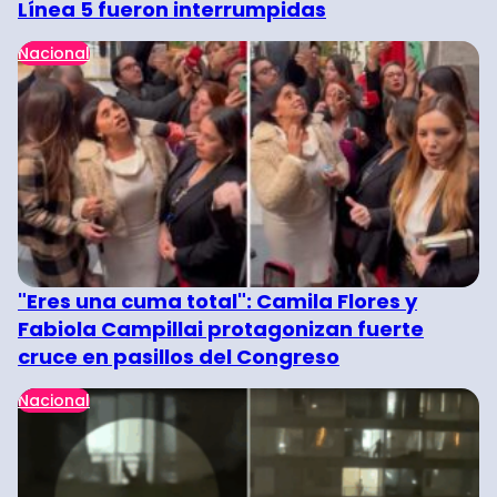
Línea 5 fueron interrumpidas
Nacional
"Eres una cuma total": Camila Flores y
Fabiola Campillai protagonizan fuerte
cruce en pasillos del Congreso
Nacional