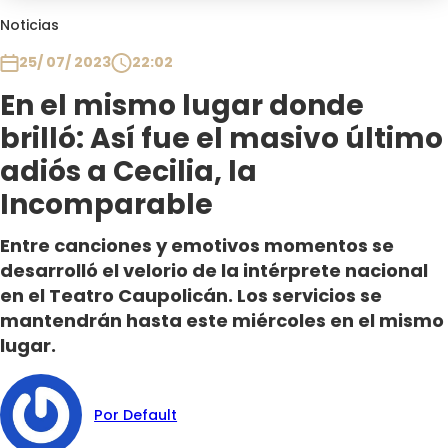
Club De La Comedia
Noticias
Contigo en Directo
25/ 07/ 2023
22:02
Plan Perfecto
En el mismo lugar donde
El Tiempo
brilló: Así fue el masivo último
Sabingo
Todos Los Programas
adiós a Cecilia, la
Incomparable
Entre canciones y emotivos momentos se
desarrolló el velorio de la intérprete nacional
en el Teatro Caupolicán. Los servicios se
mantendrán hasta este miércoles en el mismo
lugar.
Por Default