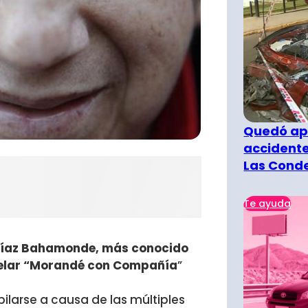
Quedó ape
accidente
Las Cond
Te ayuda
Díaz Bahamonde, más conocido
stelar “Morandé con Compañía
”
ilarse a causa de las múltiples