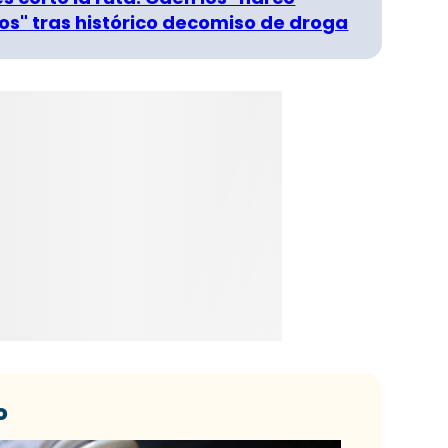
s" tras histórico decomiso de droga
o