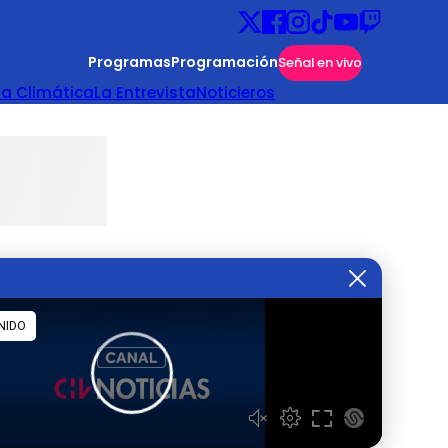
Programas
Programación
Señal en vivo
ta Climática
La Entrevista
Noticieros