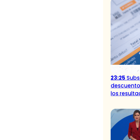
23:25
Subsi
descuento
los result