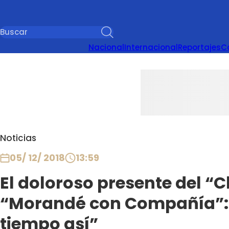
Nacional
Internacional
Reportajes
C
Noticias
05/ 12/ 2018
13:59
El doloroso presente del “
“Morandé con Compañía”: 
tiempo así”