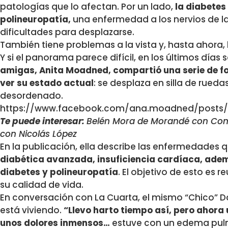
patologías que lo afectan. Por un lado,
la diabetes
polineuropatía,
una enfermedad a los nervios de la
dificultades para desplazarse.
También tiene problemas a la vista y, hasta ahora,
Y si el panorama parece difícil, en los últimos días
amigas, Anita Moadned, compartió una serie de f
ver su estado actual
: se desplaza en silla de rueda
desordenado.
https://www.facebook.com/ana.moadned/posts/
Te puede interesar:
Belén Mora de Morandé con Comp
con Nicolás López
En la publicación, ella describe las enfermedades
diabética avanzada, insuficiencia cardíaca, ade
diabetes y polineuropatía
. El objetivo de esto es 
su calidad de vida.
En conversación con La Cuarta, el mismo “Chico” Da
está viviendo.
“Llevo harto tiempo así, pero ahora 
unos dolores inmensos…
estuve con un edema pulm