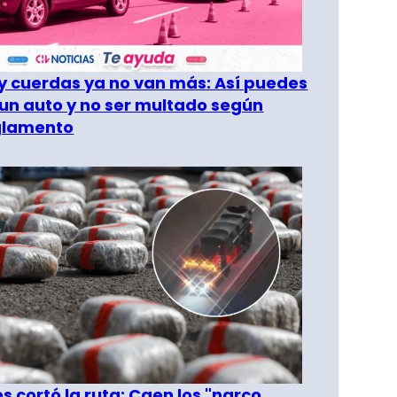
 cuerdas ya no van más: Así puedes
un auto y no ser multado según
glamento
les cortó la ruta: Caen los "narco