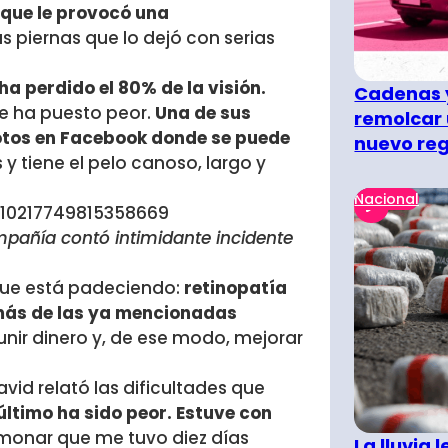
 que le provocó una
s piernas que lo dejó con serias
ha perdido el 80% de la visión.
Cadenas y
 se ha puesto peor.
Una de sus
remolcar 
otos en Facebook donde se puede
nuevo re
s y tiene el pelo canoso, largo y
Nacional
10217749815358669
añía contó intimidante incidente
 que está padeciendo:
retinopatía
más de las ya mencionadas
reunir dinero y, de ese modo, mejorar
vid relató las dificultades que
último ha sido peor. Estuve con
onar que me tuvo diez días
La lluvia 