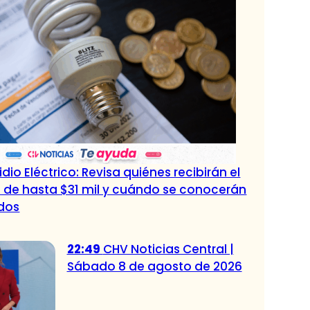
dio Eléctrico: Revisa quiénes recibirán el
 de hasta $31 mil y cuándo se conocerán
ados
22:49
CHV Noticias Central |
Sábado 8 de agosto de 2026