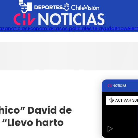
azanoticias
Economía
Casos policiales
Te ayuda
Show
Aler
Chico” David de
“Llevo harto