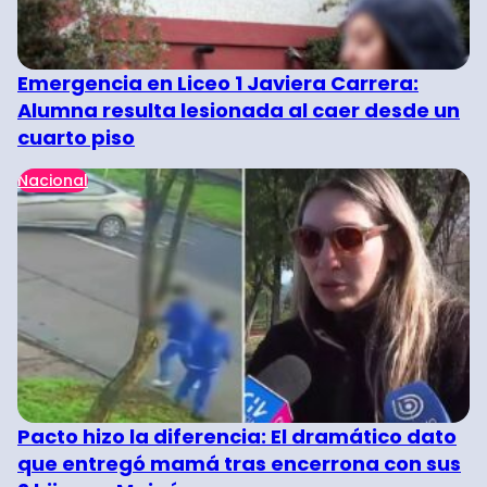
Emergencia en Liceo 1 Javiera Carrera:
Alumna resulta lesionada al caer desde un
cuarto piso
Nacional
Pacto hizo la diferencia: El dramático dato
que entregó mamá tras encerrona con sus