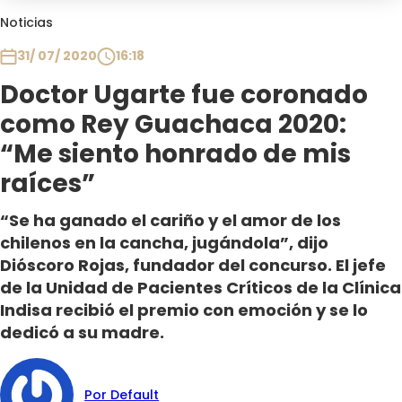
Club De La Comedia
Noticias
Contigo en Directo
31/ 07/ 2020
16:18
Plan Perfecto
Doctor Ugarte fue coronado
El Tiempo
como Rey Guachaca 2020:
Sabingo
Todos Los Programas
“Me siento honrado de mis
raíces”
“Se ha ganado el cariño y el amor de los
chilenos en la cancha, jugándola”, dijo
Dióscoro Rojas, fundador del concurso. El jefe
de la Unidad de Pacientes Críticos de la Clínica
Indisa recibió el premio con emoción y se lo
dedicó a su madre.
Por Default