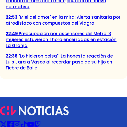
cuándo comenzará a ser ejecutada la nueva
normativa
22:53
"Miel del amor" en la mira: Alerta sanitaria por
afrodisíaco con compuestos del Viagra
22:49
Preocupación por ascensores del Metro: 3
mujeres estuvieron 1 hora encerradas en estación
La Granja
22:38
"Lo hicieron bolsa": La honesta reacción de
Luis Jara a Vasco al recordar paso de su hijo en
Fiebre de Baile