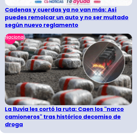
Cadenas y cuerdas ya no van más: Así
puedes remolcar un auto y no ser multado
según nuevo reglamento
Nacional
La lluvia les cortó la ruta: Caen los "narco
camioneros" tras histórico decomiso de
droga