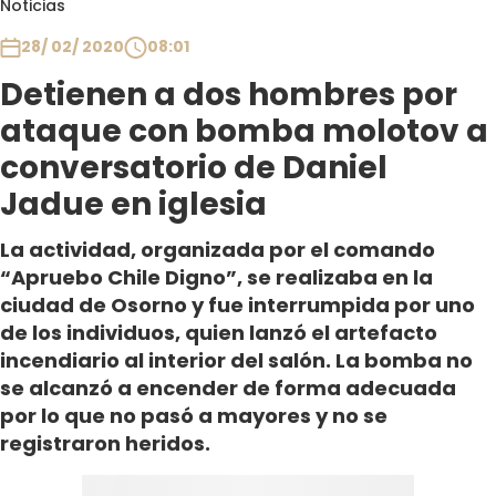
Noticias
Club De La Comedia
Contigo en Directo
28/ 02/ 2020
08:01
Plan Perfecto
Detienen a dos hombres por
El Tiempo
ataque con bomba molotov a
Sabingo
conversatorio de Daniel
Todos Los Programas
Jadue en iglesia
La actividad, organizada por el comando
“Apruebo Chile Digno”, se realizaba en la
ciudad de Osorno y fue interrumpida por uno
de los individuos, quien lanzó el artefacto
incendiario al interior del salón. La bomba no
se alcanzó a encender de forma adecuada
por lo que no pasó a mayores y no se
registraron heridos.