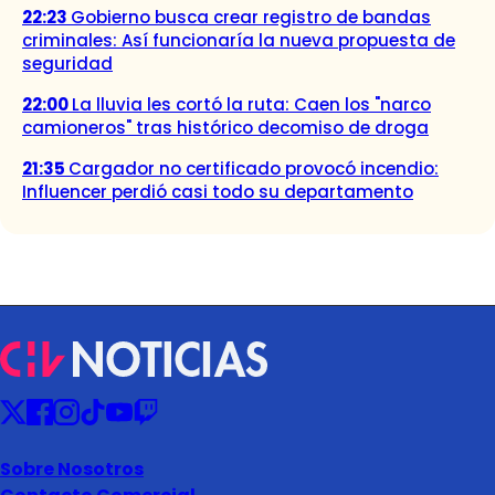
22:23
Gobierno busca crear registro de bandas
criminales: Así funcionaría la nueva propuesta de
seguridad
22:00
La lluvia les cortó la ruta: Caen los "narco
camioneros" tras histórico decomiso de droga
21:35
Cargador no certificado provocó incendio:
Influencer perdió casi todo su departamento
Sobre Nosotros