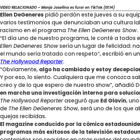
VIDEO RELACIONADO – Monja Josefina es furor en TikTok (01:14)
Ellen DeGeneres
pidió perdón este jueves a su equip
varios testimonios que denunciaban una cultura lab
racismo en el programa
The Ellen DeGeneres Show
.
“El día uno de nuestro programa, le conté a todos 
Ellen DeGeneres Show
sería un lugar de felicidad: n
el mundo sería tratado con respeto”, escribió en un
The Hollywood Reporter
.
“Obviamente,
algo ha cambiado y estoy decepcion
Y por eso, lo siento. Cualquiera que me conozca sab
creo y de lo que espero de nuestro show”, añadió 
en marcha una investigación interna para solucio
The Hollywood Reporter
aseguró que
Ed Glavin
, uno
de
The Ellen DeGeneres Show
, será uno de los que 
quejas recibidas.
El magazine conducido por la cómica estadounide
programas más exitosos de la televisión estadou
contenidos son seguidos en otras partes del mundo,