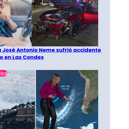
a José Antonio Neme sufrió accidente
to en Las Condes
tica