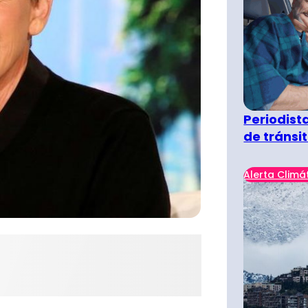
Periodist
de tránsi
Alerta Climá