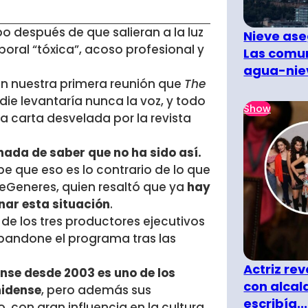
o después de que salieran a la luz
Nieve ase
oral “tóxica”, acoso profesional y
Las comun
agua-nie
en nuestra primera reunión que
The
adie levantaría nunca la voz, y todo
Show
a carta desvelada por la revista
ada de saber que no ha sido así.
e que eso es lo contrario de lo que
DeGeneres, quien resaltó que ya
hay
nar esta situación
.
 de los tres productores ejecutivos
abandone el programa tras las
Actriz rev
nse desde 2003 es uno de los
con alcal
nidense
, pero además sus
escribía...
 con gran influencia en la cultura