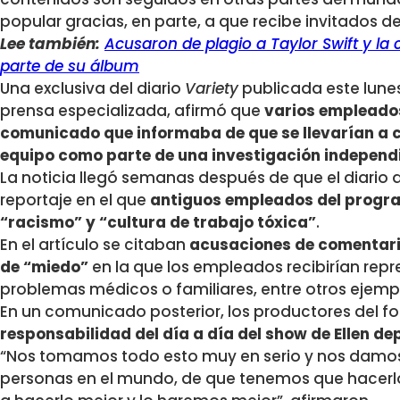
popular gracias, en parte, a que recibe invitados de
Lee también:
Acusaron de plagio a Taylor Swift y l
parte de su álbum
Una exclusiva del diario
Variety
publicada este lune
prensa especializada, afirmó que
varios empleados
comunicado que informaba de que se llevarían a c
equipo como parte de una investigación independ
La noticia llegó semanas después de que el diario d
reportaje en el que
antiguos empleados del progr
“racismo” y “cultura de trabajo tóxica”
.
En el artículo se citaban
acusaciones de comentari
de “miedo”
en la que los empleados recibirían repre
problemas médicos o familiares, entre otros ejemp
En un comunicado posterior, los productores del f
responsabilidad del día a día del show de Ellen d
“Nos tomamos todo esto muy en serio y nos damo
personas en el mundo, de que tenemos que hacer