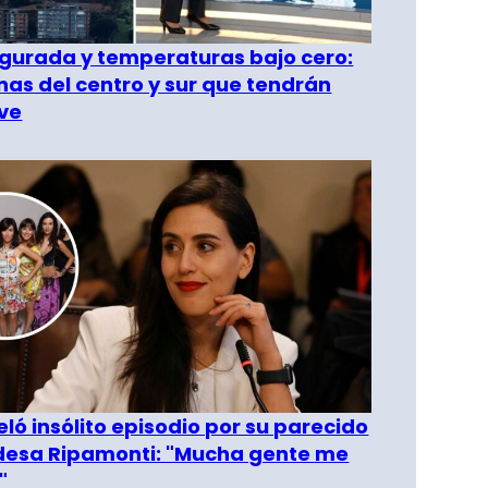
gurada y temperaturas bajo cero:
as del centro y sur que tendrán
ve
eló insólito episodio por su parecido
desa Ripamonti: "Mucha gente me
"