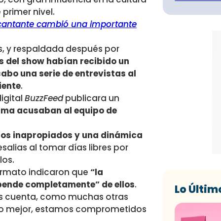
 primer nivel.
a cantante cambió una importante
s, y respaldada después por
 del show habían recibido un
abo una serie de entrevistas al
iente
.
igital
BuzzFeed
publicara un
ama acusaban al equipo de
os inapropiados y una dinámica
salias al tomar días libres por
los.
ormato indicaron que
“la
epende completamente” de ellos
.
Lo Últim
s cuenta, como muchas otras
lo mejor, estamos comprometidos