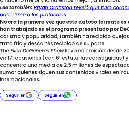
a hacerlo mejor y lo haremos mejor”, afirmaron.
Lee también:
Bryan Cranston reveló que tuvo coronav
adherirme a los protocolos”
No era la primera vez que este exitoso formato es
han trabajado en el programa presentado por De
carisma y popularidad, también ha recibido quejas 
trato frío y descortés recibido de su parte.
The Ellen DeGeneres Show
lleva en emisión desde 2
en 171 ocasiones (con 61 estatuillas conseguidas) 
concentra una media de 2,5 millones de espectador
sumar quienes siguen sus contenidos virales en Yo
internacionales.
Seguir en
Seguir en