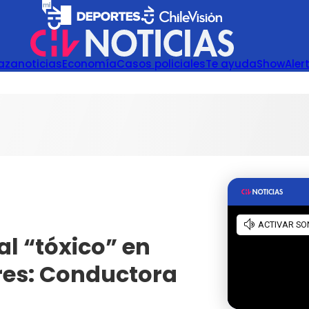
azanoticias
Economía
Casos policiales
Te ayuda
Show
Aler
l “tóxico” en
res: Conductora