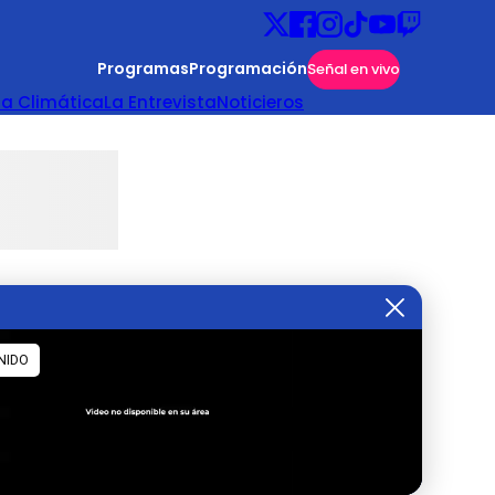
Programas
Programación
Señal en vivo
ta Climática
La Entrevista
Noticieros