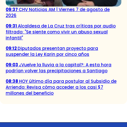
09:37
CHV Noticias AM | Viernes 7 de agosto de
2026
09:31
Alcaldesa de La Cruz tras críticas por audio
filtrado: "Se siente como vivir un abuso sexual
infantil"
09:12
Diputados presentan proyecto para
suspender la Ley Karin por cinco años
09:03
¿Vuelve la lluvia a la capital?: A esta hora
podrían volver las precipitaciones a Santiago
08:38
HOY último día para postular al Subsidio de
Arriendo: Revisa cómo acceder a los casi $7
millones del beneficio