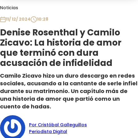
Club De La Comedia
Noticias
Contigo en Directo
11/ 12/ 2024
10:28
Plan Perfecto
Denise Rosenthal y Camilo
El Tiempo
Zicavo: La historia de amor
Sabingo
Todos Los Programas
que terminó con dura
acusación de infidelidad
Camilo Zicavo hizo un duro descargo en redes
sociales, acusando a la cantante de serle infiel
durante su matrimonio. Un capítulo más de
una historia de amor que partió como un
cuento de hadas.
Por Cristóbal Galleguillos
Periodista Digital