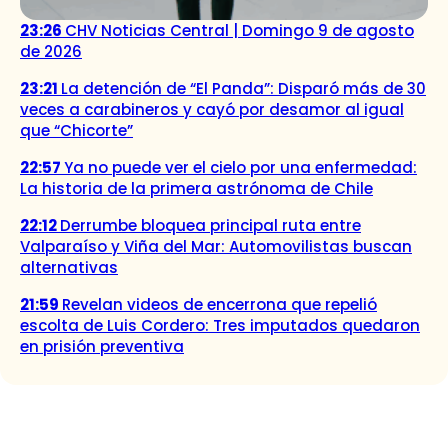
23:26
CHV Noticias Central | Domingo 9 de agosto
de 2026
23:21
La detención de “El Panda”: Disparó más de 30
veces a carabineros y cayó por desamor al igual
que “Chicorte”
22:57
Ya no puede ver el cielo por una enfermedad:
La historia de la primera astrónoma de Chile
22:12
Derrumbe bloquea principal ruta entre
Valparaíso y Viña del Mar: Automovilistas buscan
alternativas
21:59
Revelan videos de encerrona que repelió
escolta de Luis Cordero: Tres imputados quedaron
en prisión preventiva