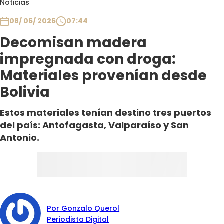
Noticias
Club De La Comedia
Contigo en Directo
08/ 06/ 2026
07:44
Plan Perfecto
Decomisan madera
El Tiempo
impregnada con droga:
Sabingo
Materiales provenían desde
Todos Los Programas
Bolivia
Estos materiales tenían destino tres puertos
del país: Antofagasta, Valparaíso y San
Antonio.
Por Gonzalo Querol
Periodista Digital