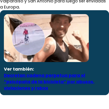
Valparaíso y San Antonio para luego ser enviadas
a Europa.
Ver también:
Decretan cadena perpetua para el
“psicópata de la bicicleta” por abusos,
violaciones y robos