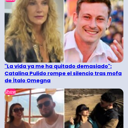
"La vida ya me ha quitado demasiado":
Catalina Pulido rompe el silencio tras mofa
de Ítalo Omegna
Show